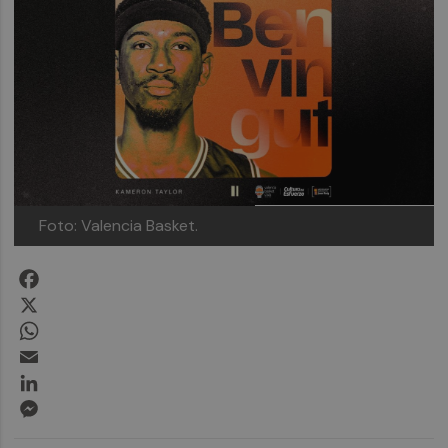
Foto: Valencia Basket.
Facebook
X
WhatsApp
Email
LinkedIn
Messenger