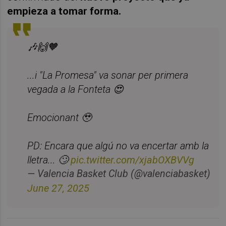
empieza a tomar forma.
🎶🙌🧡
...i "La Promesa" va sonar per primera
vegada a la Fonteta 😍
Emocionant 🥹
PD: Encara que algú no va encertar amb la
lletra... 🙄
pic.twitter.com/xjabOXBVVg
— Valencia Basket Club (@valenciabasket)
June 27, 2025