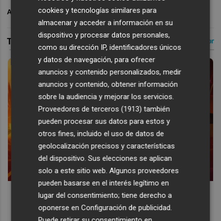
cookies y tecnologías similares para
ARCHIVADO EN
VALENCIA BASKET
almacenar y acceder a información en su
dispositivo y procesar datos personales,
como su dirección IP, identificadores únicos
y datos de navegación, para ofrecer
anuncios y contenido personalizados, medir
anuncios y contenido, obtener información
sobre la audiencia y mejorar los servicios.
Proveedores de terceros (1913)
también
pueden procesar sus datos para estos y
otros fines, incluido el uso de datos de
geolocalización precisos y características
del dispositivo. Sus elecciones se aplican
solo a este sitio web. Algunos proveedores
pueden basarse en el interés legítimo en
Corepunk MMORPG
lugar del consentimiento; tiene derecho a
Un verdadero MMORPG de la vieja escuela ¡Cómo los de
oponerse en
Configuración de publicidad
.
antes, pero mejor!
Puede retirar su consentimiento en