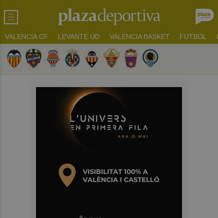
VALENCIA CF
LEVANTE UD
VALENCIA BASKET
FUTBOL