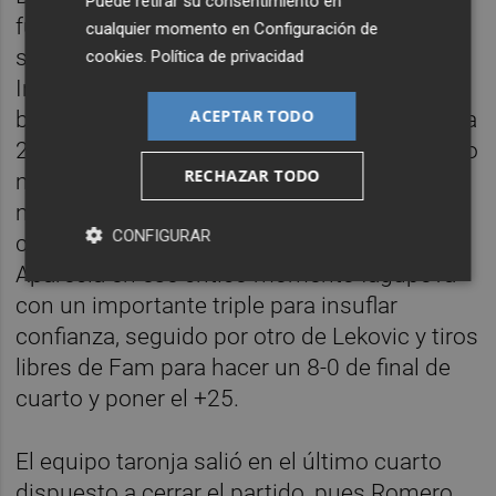
Puede retirar su consentimiento en
fuerte en el rebote para aprovechar
cualquier momento en
Configuración de
segundas oportunidades. Sin embargo,
cookies
.
Política de privacidad
Innova-tsn Leganés estaba viéndose
ACEPTAR TODO
beneficiado de esta dinámica, pues reducía a
20 la distancia, y Rubén Burgos pedía tiempo
RECHAZAR TODO
muerto. El equipo estaba concediendo
muchas faltas de tiro y de esa manera el
CONFIGURAR
conjunto visitante completaba un 7-0.
Aparecía en ese crítico momento Iagupova
con un importante triple para insuflar
confianza, seguido por otro de Lekovic y tiros
libres de Fam para hacer un 8-0 de final de
cuarto y poner el +25.
El equipo taronja salió en el último cuarto
dispuesto a cerrar el partido, pues Romero