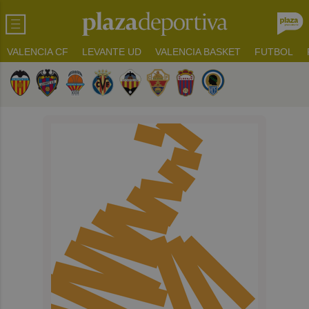
VALENCIA CF
LEVANTE UD
VALENCIA BASKET
FUTBOL