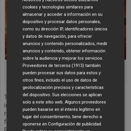
cookies y tecnologías similares para
almacenar y acceder a información en su
dispositivo y procesar datos personales,
como su dirección IP, identificadores únicos
y datos de navegación, para ofrecer
anuncios y contenido personalizados, medir
anuncios y contenido, obtener información
sobre la audiencia y mejorar los servicios.
Corepunk MMORPG
Proveedores de terceros (1913)
también
Un verdadero MMORPG de la vieja escuela
pueden procesar sus datos para estos y
¡Cómo los de antes, pero mejor!
otros fines, incluido el uso de datos de
geolocalización precisos y características
del dispositivo. Sus elecciones se aplican
Tras el paso por los vestuarios hubo un
solo a este sitio web. Algunos proveedores
intercambio de golpes en el que las
pueden basarse en el interés legítimo en
madrileñas estaban anotando con bastante
lugar del consentimiento; tiene derecho a
facilidad. El acierto en las filas de Valencia
oponerse en
Configuración de publicidad
.
Basket había bajado, pero el equipo se hizo