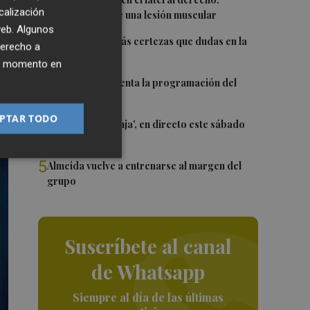
1
calización
Monferrer sufre una lesión muscular
 web. Algunos
2
Awa Fam deja más certezas que dudas en la
derecho a
WNBA
ier momento en
3
El Valencia presenta la programación del
Trofeu Taronja
PTAR TODO
4
El 'Trofeu Taronja', en directo este sábado
por À Punt
5
Almeida vuelve a entrenarse al margen del
grupo
Suscríbete al canal
de Whatsapp
Siempre al día de las últimas