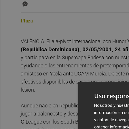
Messenger
Plaza
VALÈNCIA. El ala-pívot internacional con Hungr
(República Dominicana), 02/05/2001, 24 a
y participará en la Supercopa Endesa con nues
ayudando a los entrenamientos de pretemporada 
amistoso en Yecla ante UCAM Murcia. De este m
efectivos disponibles de cara a una competició
lesión.
Uso respons
Nosotros y nuestr
Aunque nació en República Dominicana, el juga
información en su 
jugar a baloncesto y desarrolló su carrera prof
y datos de navega
G-League con los South Bay Lakers y los Rip Ci
obtener informació