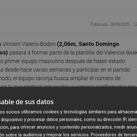
Publicado: 26/09/2025 ·
1
ía Vincent Valerio-Bodon
(2,06m, Santo Domingo
ños)
pasará a formar parte de la plantilla del Valencia Bas
tro primer equipo masculino después de haber estado
desde hace varias semanas y participar en el partido
odo, el equipo taronja busca ampliar el número de
n en la que contará con cuatro ausencias confirmadas por
able de sus datos
os socios utilizamos cookies y tecnologías similares para almacena
dor se crió desde muy pequeño en Hungría, donde empezó
dispositivo y procesar datos personales, como su dirección IP, iden
esional hasta 2023. Disputó las dos últimas temporadas en
ción, para ofrecer anuncios y contenido personalizados, medir anun
ty Remix (donde coincidió con Isaac Nogues la pasada
n sobre la audiencia y mejorar los servicios.
Proveedores de tercer