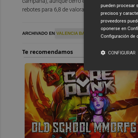
campaña), aunque cerró el curso pasado en el Estr
pueden procesar su
rebotes para 6,8 de valoración en cinco partidos)
precisos y caracte
proveedores pueden
oponerse en
Confi
ARCHIVADO EN
VALENCIA BASKET
Configuración de 
CONFIGURAR