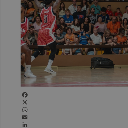
Facebook
X
WhatsApp
Email
LinkedIn