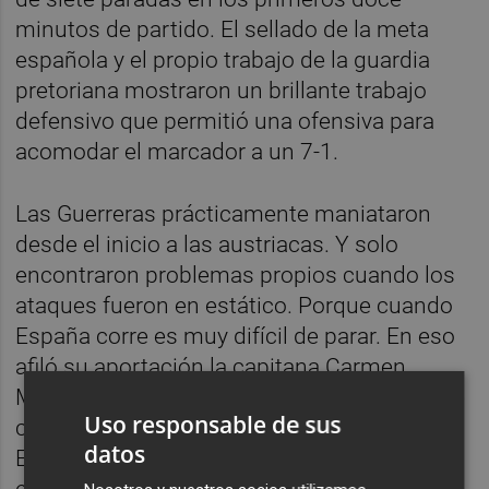
minutos de partido. El sellado de la meta
española y el propio trabajo de la guardia
pretoriana mostraron un brillante trabajo
defensivo que permitió una ofensiva para
acomodar el marcador a un 7-1.
Las Guerreras prácticamente maniataron
desde el inicio a las austriacas. Y solo
encontraron problemas propios cuando los
ataques fueron en estático. Porque cuando
España corre es muy difícil de parar. En eso
afiló su aportación la capitana Carmen
Martín. Y el juego de las pivotes también fue
Uso responsable de sus
clave con Silvia Arderius o Alicia Fernández.
datos
El desarrollo del primer tiempo dio para que
el combinado de José Ignacio Prades ya