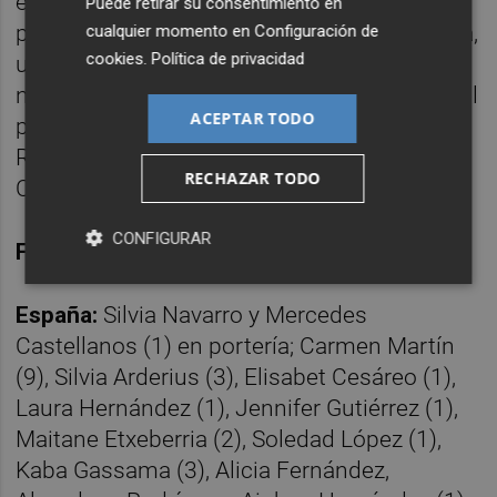
esto. Tras el segundo parcial de la segunda
Puede retirar su consentimiento en
parte, fue un navegar hacia la victoria amplia,
cualquier momento en
Configuración de
cookies
.
Política de privacidad
un trámite pensando a cómo se cerraría el
negociado (a la postre 31-19) para rubricar el
ACEPTAR TODO
pase con un pleno de triunfos hacia el Main
Round, donde España se medirá a Japón,
RECHAZAR TODO
Croacia y Brasil.
CONFIGURAR
Ficha técnica:
España:
Silvia Navarro y Mercedes
Castellanos (1) en portería; Carmen Martín
(9), Silvia Arderius (3), Elisabet Cesáreo (1),
Laura Hernández (1), Jennifer Gutiérrez (1),
Maitane Etxeberria (2), Soledad López (1),
Kaba Gassama (3), Alicia Fernández,