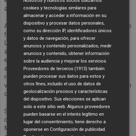
Nosotros y nuestros socios utilizamos
alcanzara el descanso con un 14-6.
cookies y tecnologías similares para
almacenar y acceder a información en su
dispositivo y procesar datos personales,
Austria decidió asumir riesgos en el segundo
como su dirección IP, identificadores únicos
tiempo y proyectó sus ataques con un 7-0.
y datos de navegación, para ofrecer
Lógicamente generó problemas por un lado
anuncios y contenido personalizados, medir
a las españolas, pero al tiempo se convirtió
anuncios y contenido, obtener información
en una posibilidad de contragolpe,
sobre la audiencia y mejorar los servicios.
aprovechando todo lo posible las
Proveedores de terceros (1913)
también
recuperaciones y la situación de portería
pueden procesar sus datos para estos y
otros fines, incluido el uso de datos de
vacía de las centroeuropeas, que ya se vieron
geolocalización precisos y características
con un imposible 21-12 en contra.
del dispositivo. Sus elecciones se aplican
solo a este sitio web. Algunos proveedores
Si Silvia Navarro fue clave en eso de echar el
pueden basarse en el interés legítimo en
cerrojo en su portería, su compañera
lugar del consentimiento; tiene derecho a
Mercedes Castellanos no fue menos en
oponerse en
Configuración de publicidad
.