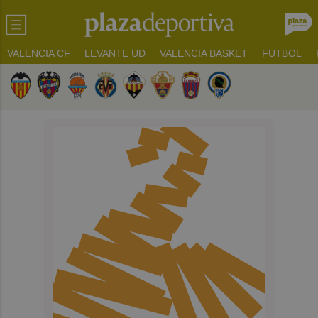
VALENCIA CF
LEVANTE UD
VALENCIA BASKET
FUTBOL