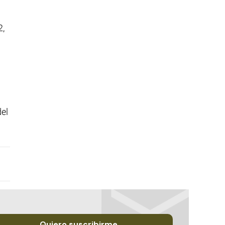
2,
el
Quiero suscribirme