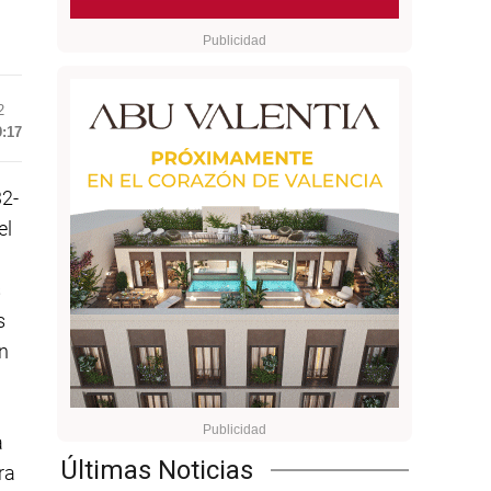
2
9:17
32-
el
s
s
n
a
Últimas Noticias
ra