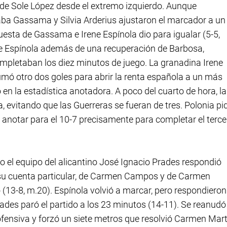
 de Sole López desde el extremo izquierdo. Aunque
Kaba Gassama y Silvia Arderius ajustaron el marcador a un
puesta de Gassama e Irene Espínola dio para igualar (5-5,
 de Espínola además de una recuperación de Barbosa,
ompletaban los diez minutos de juego. La granadina Irene
sumó otro dos goles para abrir la renta española a un más
en la estadística anotadora. A poco del cuarto de hora, la
, evitando que las Guerreras se fueran de tres. Polonia pi
 anotar para el 10-7 precisamente para completar el terce
ro el equipo del alicantino José Ignacio Prades respondió
n su cuenta particular, de Carmen Campos y de Carmen
o (13-8, m.20). Espínola volvió a marcar, pero respondieron
ades paró el partido a los 23 minutos (14-11). Se reanudó 
fensiva y forzó un siete metros que resolvió Carmen Mart