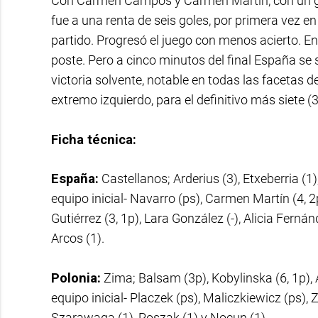
Con Carmen Campos y Carmen Martín, con un gol
fue a una renta de seis goles, por primera vez en
partido. Progresó el juego con menos acierto. En
poste. Pero a cinco minutos del final España se
victoria solvente, notable en todas las facetas d
extremo izquierdo, para el definitivo más siete (
Ficha técnica:
España:
Castellanos; Arderius (3), Etxeberria (1)
equipo inicial- Navarro (ps), Carmen Martín (4, 2
Gutiérrez (3, 1p), Lara González (-), Alicia Fern
Arcos (1).
Polonia:
Zima; Balsam (3p), Kobylinska (6, 1p), 
equipo inicial- Placzek (ps), Maliczkiewicz (ps), 
Szarawaga (1), Roszak (1) y Nocun (1).