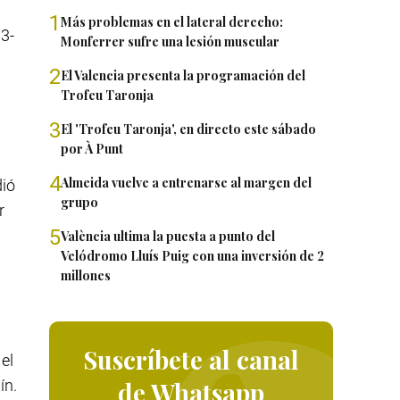
1
Más problemas en el lateral derecho:
 3-
Monferrer sufre una lesión muscular
2
El Valencia presenta la programación del
Trofeu Taronja
3
El 'Trofeu Taronja', en directo este sábado
por À Punt
4
Almeida vuelve a entrenarse al margen del
dió
grupo
r
5
València ultima la puesta a punto del
Velódromo Lluís Puig con una inversión de 2
millones
Suscríbete al canal
el
ín.
de Whatsapp