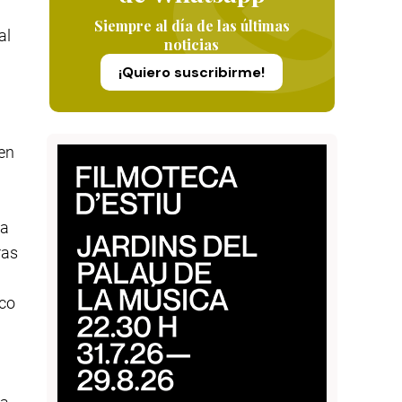
Siempre al día de las últimas
al
noticias
¡Quiero suscribirme!
 en
la
ras
nco