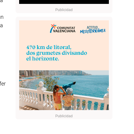
ya
ún
na
fer