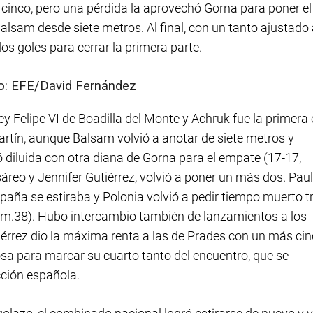
 cinco, pero una pérdida la aprovechó Gorna para poner el
sam desde siete metros. Al final, con un tanto ajustado 
os goles para cerrar la primera parte.
oto: EFE/David Fernández
ey Felipe VI de Boadilla del Monte y Achruk fue la primera
rtín, aunque Balsam volvió a anotar de siete metros y
ó diluida con otra diana de Gorna para el empate (17-17,
sáreo y Jennifer Gutiérrez, volvió a poner un más dos. Pau
paña se estiraba y Polonia volvió a pedir tiempo muerto t
m.38). Hubo intercambio también de lanzamientos a los
tiérrez dio la máxima renta a las de Prades con un más ci
bosa para marcar su cuarto tanto del encuentro, que se
ección española.