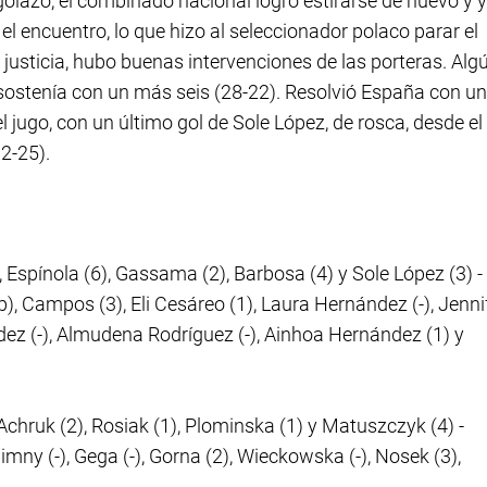
azo, el combinado nacional logró estirarse de nuevo y 
 el encuentro, lo que hizo al seleccionador polaco parar el
 justicia, hubo buenas intervenciones de las porteras. Alg
 sostenía con un más seis (28-22). Resolvió España con u
el jugo, con un último gol de Sole López, de rosca, desde el
32-25).
, Espínola (6), Gassama (2), Barbosa (4) y Sole López (3) -
p), Campos (3), Eli Cesáreo (1), Laura Hernández (-), Jenni
ández (-), Almudena Rodríguez (-), Ainhoa Hernández (1) y
Achruk (2), Rosiak (1), Plominska (1) y Matuszczyk (4) -
Zimny (-), Gega (-), Gorna (2), Wieckowska (-), Nosek (3),