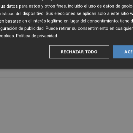
consolide como referente y tenga continuidad. La capacid
s datos para estos y otros fines, incluido el uso de datos de geolo
sde el comienzo han contribuido a su éxito, y seguro que l
rísticas del dispositivo. Sus elecciones se aplican solo a este sitio
 basarse en el interés legítimo en lugar del consentimiento; tiene 
guración de publicidad
. Puede retirar su consentimiento en cualqu
cookies
.
Política de privacidad
ón ciclista, Ángel Casero, ha agradecido “la apuesta de Ban
 el primer momento ha tenido en su puesta en marcha”.
RECHAZAR TODO
ACE