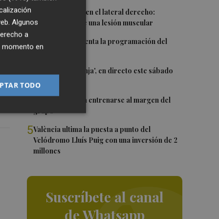
ad
calización
1
Más problemas en el lateral derecho:
o
 web. Algunos
Monferrer sufre una lesión muscular
derecho a
2
El Valencia presenta la programación del
ier momento en
Trofeu Taronja
co
3
El 'Trofeu Taronja', en directo este sábado
por À Punt
PTAR TODO
4
Almeida vuelve a entrenarse al margen del
grupo
5
València ultima la puesta a punto del
Velódromo Lluís Puig con una inversión de 2
millones
Suscríbete al canal
de Whatsapp