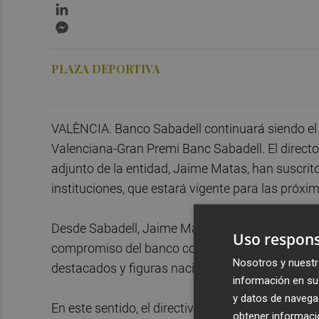
LinkedIn
Messenger
PLAZA DEPORTIVA
VALÈNCIA. Banco Sabadell continuará siendo el p
Valenciana-Gran Premi Banc Sabadell. El director
adjunto de la entidad, Jaime Matas, han suscri
instituciones, que estará vigente para las próxi
Desde Sabadell, Jaime Matas, ha querido destaca
Uso respons
compromiso del banco con la continuidad de est
Nosotros y nuestr
destacados y figuras nacionales e internacionale
información en su 
y datos de navega
En este sentido, el directivo ha remarcado que “
obtener informació