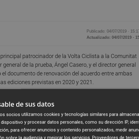
Publicado: 04/07/2019 ·
15:1
Actualizado: 04/07/2019 · 1
rincipal patrocinador de la Volta Ciclista a la Comunitat
 general de la prueba, Ángel Casero, y el director general
to el documento de renovación del acuerdo entre ambas
mas ediciones previstas en 2020 y 2021.
r que la ampliación de este vínculo representa el
able de sus datos
a prueba, que consigue reunir cada año a los equipos má
os socios utilizamos cookies y tecnologías similares para almacena
s por los municipios de Alicante, Castellón y Valencia.
dispositivo y procesar datos personales, como su dirección IP, iden
ción, para ofrecer anuncios y contenido personalizados, medir anun
no es fácil que un acontecimiento deportivo consiga la
n sobre la audiencia y mejorar los servicios.
Proveedores de tercer