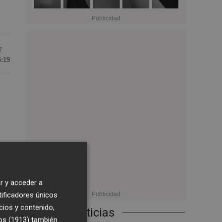
7
5:19
s
r y acceder a
tificadores únicos
cios y contenido,
Últimas Noticias
os (1913)
también