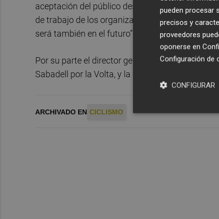
aceptación del público desde su nacimiento, se 
pueden procesar su
de trabajo de los organizadores y el esfuerzo de
precisos y caracte
será también en el futuro”.
proveedores pueden
oponerse en
Confi
Configuración de 
Por su parte el director general de la competici
Sabadell por la Volta, y la confianza que desde
CONFIGURAR
ARCHIVADO EN
CICLISMO