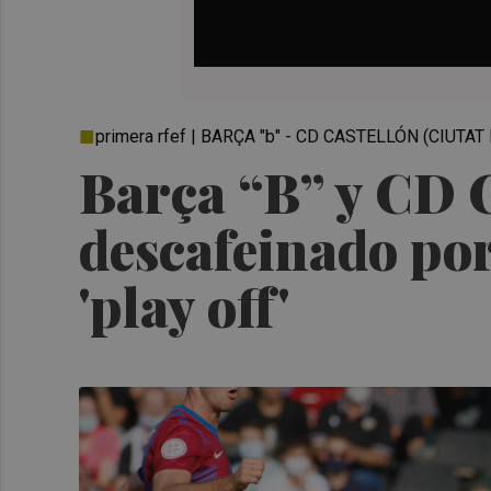
primera rfef | BARÇA "b" - CD CASTELLÓN (CIUTA
Barça “B” y CD C
descafeinado por
'play off'