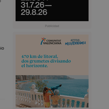
o
bio