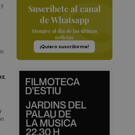
 y
Suscríbete al canal
de Whatsapp
Siempre al día de las últimas
noticias
¡Quiero suscribirme!
do
ez
,
y
on