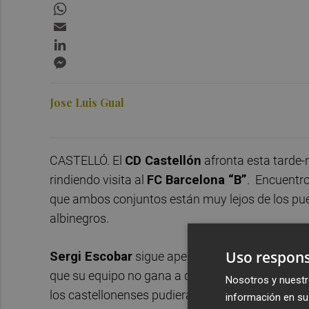
WhatsApp
Email
LinkedIn
Messenger
Jose Luis Gual
CASTELLÓ. El
C
D
Castellón
afronta esta tarde-
rindiendo visita al
FC Barcelona “B”
. Encuentro
que ambos conjuntos están muy lejos de los pues
albinegros.
Uso respons
Sergi Escobar
sigue apelando a las matemática
que su equipo no gana a domicilio desde el part
Nosotros y nuestr
los castellonenses pudieran sumar los seis punt
información en su 