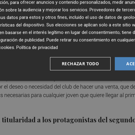
il ese supuesto/soñado sprint final. El premio “de
ción, para ofrecer anuncios y contenido personalizados, medir anun
n sobre la audiencia y mejorar los servicios.
Proveedores de tercer
ampaña la
Copa del Rey
. Para ello sería necesario concluir
s datos para estos y otros fines, incluido el uso de datos de geolo
o filial que accede al ‘play off’. Misma distancia, menos
rísticas del dispositivo. Sus elecciones se aplican solo a este sitio
iendo el juego del segundo tiempo ante el filial amarillo 
 basarse en el interés legítimo en lugar del consentimiento; tiene 
.
guración de publicidad
. Puede retirar su consentimiento en cualqu
cookies
.
Política de privacidad
nsciente de que con dicho panorama, quien más y quien
 por tanto debe decidir entre aquellos con los que conta
RECHAZAR TODO
ACE
 considera ideales para armar el mejor once posible. Todo el
 reparto de minutos. El joven delantero tiene cosas, pero 
r el deseo o necesidad del club de hacer una venta, que d
 necesarias para cualquier joven que quiere llegar al pri
 titularidad a los protagonistas del segund