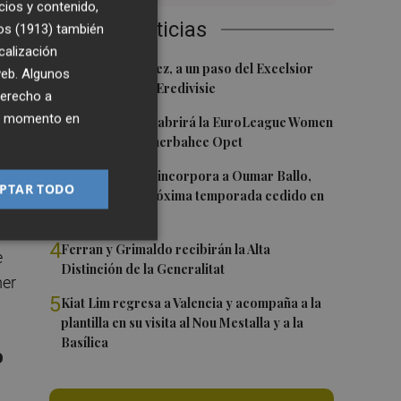
cios y contenido,
Últimas Noticias
os (1913)
también
calización
1
Mario Domínguez, a un paso del Excelsior
 web. Algunos
el
Róterdam de la Eredivisie
derecho a
ier momento en
2
Valencia Basket abrirá la EuroLeague Women
en casa ante Fenerbahce Opet
3
Valencia Basket incorpora a Oumar Ballo,
ría
PTAR TODO
que jugará la próxima temporada cedido en
lo
Galatasaray
da
4
Ferran y Grimaldo recibirán la Alta
e
Distinción de la Generalitat
mer
5
Kiat Lim regresa a Valencia y acompaña a la
plantilla en su visita al Nou Mestalla y a la
Basílica
o