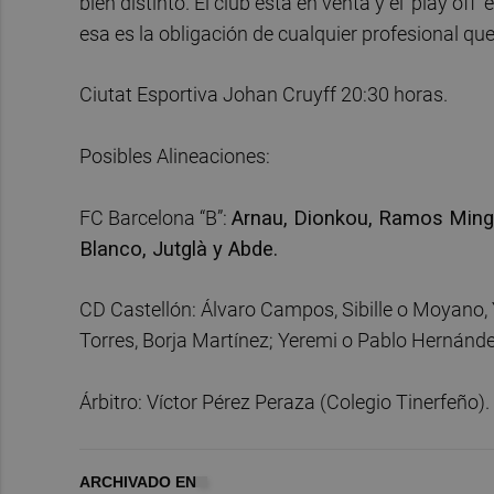
bien distinto. El club está en venta y el ‘play of
esa es la obligación de cualquier profesional que
Ciutat Esportiva Johan Cruyff 20:30 horas.
Posibles Alineaciones:
FC Barcelona “B”:
Arnau, Dionkou, Ramos Mingo,
Blanco, Jutglà
y
Abde.
CD Castellón: Álvaro Campos, Sibille o Moyano, Y
Torres, Borja Martínez; Yeremi o Pablo Hernánde
Árbitro: Víctor Pérez Peraza (Colegio Tinerfeño).
ARCHIVADO EN