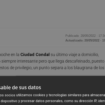
Publicado: 20/05/2022 ·
17:3
Actualizado: 20/05/2022 · 1
noche en la
Ciudad Condal
su último viaje a domicilio,
 siempre interesante pero que llega descafeinado, puesto
tos de privilegio, un punto separa a los blaugrana de los
able de sus datos
s y a la esperanza de que fallen los demás. El problema 
ido de
Sabadell
(12 de marzo) y que en el supuesto de qu
os socios utilizamos cookies y tecnologías similares para almacena
os que restan por disputarse, un sólo empate del
Atlético
dispositivo y procesar datos personales, como su dirección IP, iden