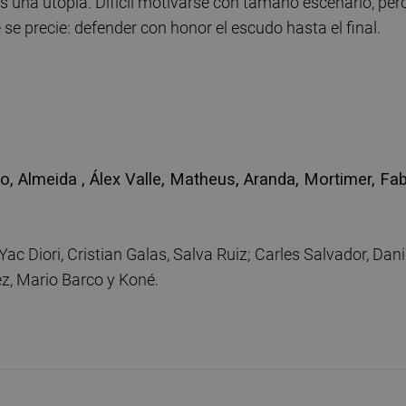
f’ es una utopía. Difícil motivarse con tamaño escenario, per
 se precie: defender con honor el escudo hasta el final.
 Almeida , Álex Valle, Matheus, Aranda, Mortimer, Fa
ac Diori, Cristian Galas, Salva Ruiz; Carles Salvador, Dani
z, Mario Barco y Koné.