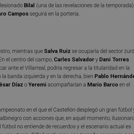
l lesionado
Bilal
(una de las revelaciones de la temporada)
aro Campos
seguirá en la portería.
iestro, mientras que
Salva Ruiz
se ocuparía del sector zur
 En el centro del campo,
Carles Salvador
y
Dani Torres
ar ante el Villarreal, podría regresar a la titularidad en la
 la banda izquierda y en la derecha, bien
Pablo Hernánd
ésar Díaz
o
Yeremi
acompañarían a
Mario Barco
en el
campeonato en el que el Castellón desplegó un gran fútbol 
albinegro con acciones que, en aquel momento, ilusionar
fútbol no entiende de recuerdos y el escenario actual es