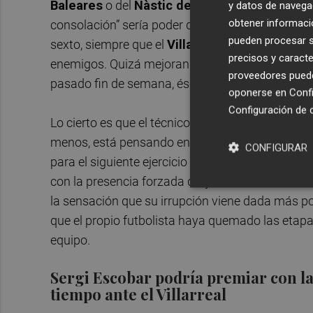
Baleares
o del
Nàstic de Tarragona
haría inút
y datos de navega
obtener informació
consolación” sería poder disputar la próxima c
pueden procesar su
sexto, siempre que el
Villarreal "B"
fuera el únic
precisos y caracte
enemigos. Quizá mejorando el rendimiento y exhib
proveedores pueden
pasado fin de semana, ése si sea un reto posible
oponerse en
Confi
Configuración de 
Lo cierto es que el técnico castellonense es co
menos, está pensando en la próxima temporada y,
CONFIGURAR
para el siguiente ejercicio liguero o con los que
con la presencia forzada del juvenil
Yeremi
en el
la sensación que su irrupción viene dada más po
que el propio futbolista haya quemado las etapas
equipo.
Sergi Escobar podría premiar con la
tiempo ante el Villarreal