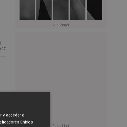
4
9:17
es
e
r y acceder a
tificadores únicos