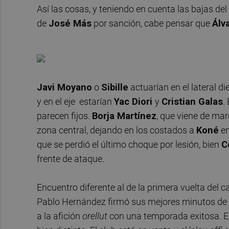
Así las cosas, y teniendo en cuenta las bajas de
de
José Más
por sanción, cabe pensar que
Álv
Javi Moyano
o
Sibille
actuarían en el lateral d
y en el eje estarían
Yac Diori
y
Cristian Galas
.
parecen fijos.
Borja Martínez
, que viene de marc
zona central, dejando en los costados a
Koné
en
que se perdió el último choque por lesión, bien
C
frente de ataque.
Encuentro diferente al de la primera vuelta del 
Pablo Hernández firmó sus mejores minutos de 
a la afición
orellut
con una temporada exitosa. El 