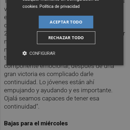
Tratamos de aprovechar al máximo nuestras
cookies
.
Política de privacidad
virtudes. Nos hemos puesto por delante en
el marcador por dos veces, la diferencia es
ACEPTAR TODO
que no nos ha dado tiempo a gestionar el 1-
2. Vamos a insistir mucho en la idea de tener
RECHAZAR TODO
nuestra identidad de competir siempre al
máximo y de intentar llevarnos siempre los
CONFIGURAR
tres puntos. El partido de hoy tenía un
componente emocional, después de una
gran victoria es complicado darle
continuidad. Lo jóvenes están ahí
empujando y ayudando y es importante.
Ojalá seamos capaces de tener esa
continuidad".
Bajas para el miércoles