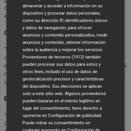
almacenar y acceder a información en su
conseguir los tres puntos, pero el resultado
dispositivo y procesar datos personales,
es justo por las ocasiones".
como su dirección IP, identificadores únicos
y datos de navegación, para ofrecer
Cambios por estado físico
anuncios y contenido personalizados, medir
anuncios y contenido, obtener información
"El esfuerzo el trabajo y la intensidad es lo
sobre la audiencia y mejorar los servicios.
que te hace estar cansado y para competir
Proveedores de terceros (1913)
también
pueden procesar sus datos para estos y
en Primera División siempre tienes que dar el
otros fines, incluido el uso de datos de
máximo. Tratamos de protegernos haciendo
geolocalización precisos y características
cambios. Cada jugador es muy importante".
del dispositivo. Sus elecciones se aplican
solo a este sitio web. Algunos proveedores
Equipo
pueden basarse en el interés legítimo en
lugar del consentimiento; tiene derecho a
"Es evidente que, si ves competir al Valencia
oponerse en
Configuración de publicidad
.
Puede retirar su consentimiento en
CF, tiene una identidad, ritmo e intensidad.
cualquier momento en
Configuración de