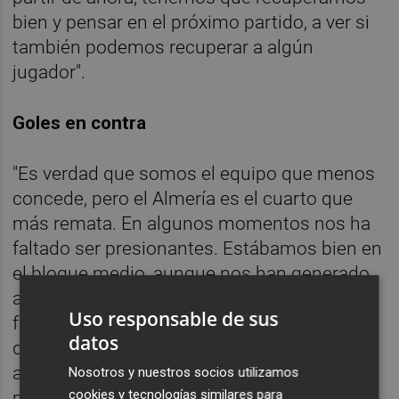
bien y pensar en el próximo partido, a ver si
también podemos recuperar a algún
jugador".
Goles en contra
"Es verdad que somos el equipo que menos
concede, pero el Almería es el cuarto que
más remata. En algunos momentos nos ha
faltado ser presionantes. Estábamos bien en
el bloque medio, aunque nos han generado
alguna ocasión en la primera parte. Nos ha
Uso responsable de sus
faltado un poco más de contundencia al
datos
defender en la marca individual. Ellos han
apretado mucho y hay que darle valor al
Nosotros y nuestros socios utilizamos
cookies y tecnologías similares para
punto. Es evidente que nos hubiera gustado