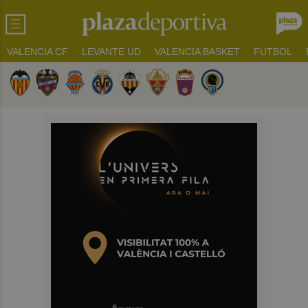
VALENCIA CF
LEVANTE UD
VALENCIA BASKET
FUTBOL