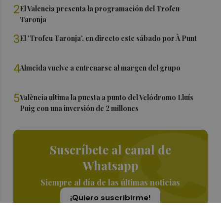
2
El Valencia presenta la programación del Trofeu
Taronja
3
El 'Trofeu Taronja', en directo este sábado por À Punt
4
Almeida vuelve a entrenarse al margen del grupo
5
València ultima la puesta a punto del Velódromo Lluís
Puig con una inversión de 2 millones
Suscríbete al canal de
Whatsapp
Siempre al día de las últimas noticias
¡Quiero suscribirme!