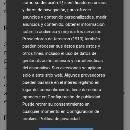
calendario, es difícil. Espero del equipo la
como su dirección IP, identificadores únicos
y datos de navegación, para ofrecer
respuesta que merece el partido.
anuncios y contenido personalizados, medir
anuncios y contenido, obtener información
Refuerzos
sobre la audiencia y mejorar los servicios.
Proveedores de terceros (1913)
también
Sigo diciendo lo mismo. No puedo pensar
pueden procesar sus datos para estos y
más que en el próximo partido porque
otros fines, incluido el uso de datos de
pensando en otras cosas te despistas.
geolocalización precisos y características
del dispositivo. Sus elecciones se aplican
Hemos de estar centrados en sacar el
solo a este sitio web. Algunos proveedores
máximo rendimiento. Estamos todos
pueden basarse en el interés legítimo en
comprometidos y tenemos que ser
lugar del consentimiento; tiene derecho a
ambiciosos y optimistas, y porqué no pensar
oponerse en
Configuración de publicidad
.
en hacer una buena segunda vuelta.
Puede retirar su consentimiento en
cualquier momento en
Configuración de
Partido de Copa
cookies
.
Política de privacidad