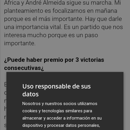
África y André Almeida sigue su marcha. Mi
planteamiento es focalizarnos en mañana
porque es el más importante. Hay que darle
una importancia vital. Es un partido que nos
interesa mucho porque es un paso
importante.
¿Puede haber premio por 3 victorias
consecutivas¿
Es un objetivo que te da este partido
Uso responsable de sus
después de ganar dos, pero me concentro
datos
más en qué tenemos que hacer y cómo
Nosotros y nuestros socios utilizamos
hacerlo que en las consecuencias del
cookies y tecnologías similares para
resultado. Me he centrado en ello durante la
almacenar y acceder a información en su
semana. Días libres con lo apretado del
dispositivo y procesar datos personales,