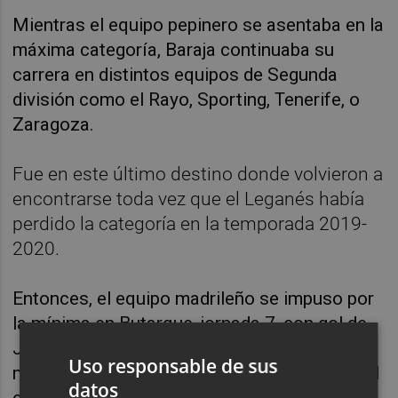
Mientras el equipo pepinero se asentaba en la
máxima categoría, Baraja continuaba su
carrera en distintos equipos de Segunda
división como el Rayo, Sporting, Tenerife, o
Zaragoza.
Fue en este último destino donde volvieron a
encontrarse toda vez que el Leganés había
perdido la categoría en la temporada 2019-
2020.
Entonces, el equipo madrileño se impuso por
la mínima en Butarque, jornada 7, con gol de
José Arnaiz en el minuto 57. Tres jornadas
Uso responsable de sus
más tarde Baraja sería destituido al frente del
datos
conjunto zaragozano.