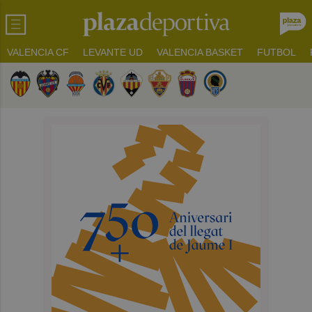
VALENCIA CF
LEVANTE UD
VALENCIA BASKET
FUTBOL