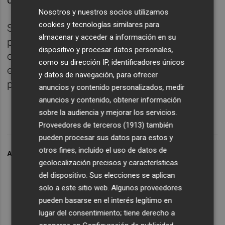
Nosotros y nuestros socios utilizamos
cookies y tecnologías similares para
Su estreno en un banquillo de Primera se
almacenar y acceder a información en su
produjo hace dos temporadas, 2022-2023,
dispositivo y procesar datos personales,
cuando se hizo cargo del Valencia pero para
como su dirección IP, identificadores únicos
entonces el Leganés peleaba en Segunda
y datos de navegación, para ofrecer
por un ascenso que logró el curso pasado.
anuncios y contenido personalizados, medir
anuncios y contenido, obtener información
sobre la audiencia y mejorar los servicios.
Proveedores de terceros (1913)
también
pueden procesar sus datos para estos y
otros fines, incluido el uso de datos de
ARCHIVADO EN
VALENCIA CF
geolocalización precisos y características
del dispositivo. Sus elecciones se aplican
solo a este sitio web. Algunos proveedores
pueden basarse en el interés legítimo en
lugar del consentimiento; tiene derecho a