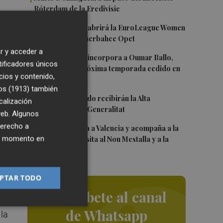
Róterdam de la Eredivisie
2
Valencia Basket abrirá la EuroLeague Women
o
en casa ante Fenerbahce Opet
r y acceder a
3
Valencia Basket incorpora a Oumar Ballo,
tificadores únicos
que jugará la próxima temporada cedido en
cios y contenido,
Galatasaray
os (1913)
también
4
Ferran y Grimaldo recibirán la Alta
calización
Distinción de la Generalitat
 web. Algunos
s a
derecho a
5
Kiat Lim regresa a Valencia y acompaña a la
ier momento en
plantilla en su visita al Nou Mestalla y a la
Basílica
PTAR TODO
sa
Suscríbete al canal
de Whatsapp
 la