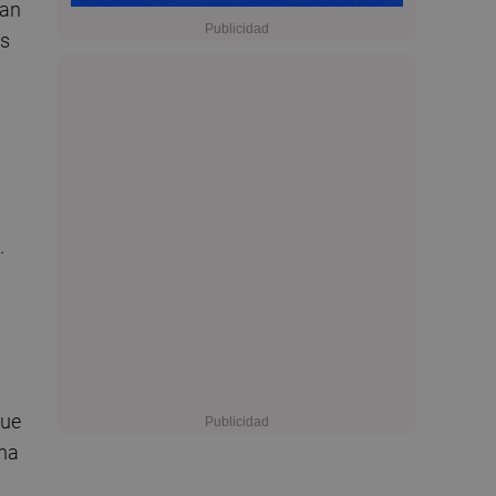
dan
es
.
que
una