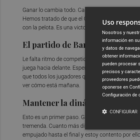
Ganar lo cambia todo. Cambia la sensación. Tene
Hemos tratado de que el Girona no estuviera có
Uso respons
con la pelota. Es una victoria de todos. El parti
Nosotros y nuestr
información en su 
El partido de Barrenechea
y datos de navega
obtener informació
Le falta ritmo de competición, pero nos da equili
pueden procesar su
juega hacia delante. Esperemos que cuando vay
precisos y caracte
que todos los jugadores que entren tengan ya 
proveedores pueden
ver cómo está mañana.
oponerse en
Confi
Configuración de 
Mantener la dinámica
CONFIGURAR
Esto es un primer paso. Ganar cuando no lo haces
tremenda. Cuanto más difícil está todo, más vie
empujado hasta el final y estoy contento por ello