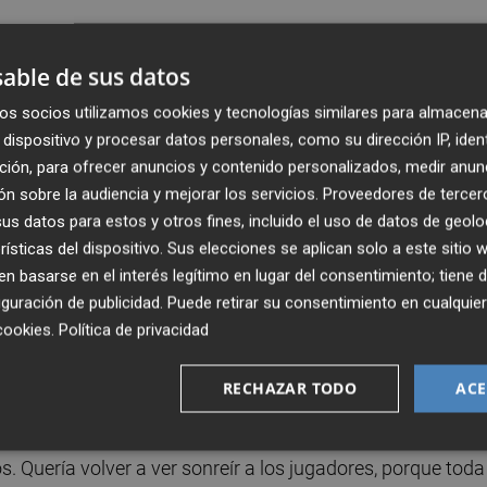
mos que estar contentos por la victoria y el esfuerzo.
modo porque te duerme los partidos y tiene mucho criteri
able de sus datos
do de hoy es un espejo en el que miramos.
os socios utilizamos cookies y tecnologías similares para almacena
dispositivo y procesar datos personales, como su dirección IP, iden
ción, para ofrecer anuncios y contenido personalizados, medir anun
n sobre la audiencia y mejorar los servicios.
Proveedores de tercer
brio y continuidad. No pierde la pelota y, cuando recupera,
s datos para estos y otros fines, incluido el uso de datos de geolo
a cogiendo importancia nos aporte cosas. Es importante
rísticas del dispositivo. Sus elecciones se aplican solo a este sitio
un buen rendimiento. Ha hecho un esfuerzo grande y vamo
 basarse en el interés legítimo en lugar del consentimiento; tiene 
guración de publicidad
. Puede retirar su consentimiento en cualqu
cookies
.
Política de privacidad
RECHAZAR TODO
ACE
 en cinco partidos, con tu público y tu gente... es una co
ne esta afición. Y más apoya. Ha sido un plus. Nos han
s. Quería volver a ver sonreír a los jugadores, porque toda