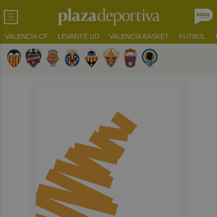
VALENCIA CF
LEVANTE UD
VALENCIA BASKET
FUTBOL