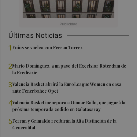
Últimas Noticias
1
Foios se vuelca con Ferran Torres
2
Mario Domínguez, a un paso del Excelsior Róterdam de
la Eredivisie
3
Valencia Basket abrirá la EuroLeague Women en casa
ante Fenerbahce Opet
4
Valencia Basket incorpora a Oumar Ballo, que jugará la
próxima temporada cedido en Galatasaray
5
Ferran y Grimaldo recibirán la Alta Distinción de la
Generalitat