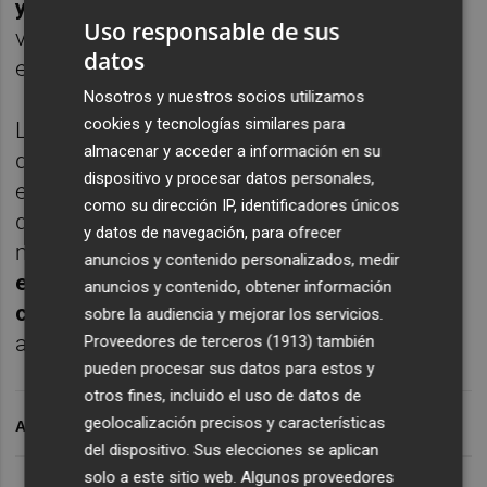
y Bautista Soler
en la que el empresario
Uso responsable de sus
valenciano mostró su predisposición, según
datos
el citado medio.
Nosotros y nuestros socios utilizamos
cookies y tecnologías similares para
Lay Hoon Chan ya afirmó en la pasada junta
almacenar y acceder a información en su
de accionistas que, de momento, el nuevo
dispositivo y procesar datos personales,
estadio del Valencia quedaba aparcado ya
como su dirección IP, identificadores únicos
que el club debía destinar sus recursos a
y datos de navegación, para ofrecer
mejorar la situación deportiva y que
no
anuncios y contenido personalizados, medir
estaría terminado para el centenario del
anuncios y contenido, obtener información
club
, un aspecto que podría cambiar debido
sobre la audiencia y mejorar los servicios.
a la entrada en escena de Bautista Soler.
Proveedores de terceros (1913)
también
pueden procesar sus datos para estos y
otros fines, incluido el uso de datos de
geolocalización precisos y características
ARCHIVADO EN
del dispositivo. Sus elecciones se aplican
solo a este sitio web. Algunos proveedores