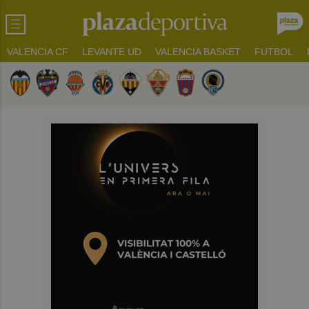
VALENCIA CF
LEVANTE UD
VALENCIA BASKET
FUTBOL