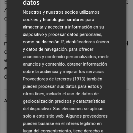
datos
En 2021 jugó asimismo en Indian Wells, pero
Alcaraz se despidió entonces a las primeras
Nosotros y nuestros socios utilizamos
de cambio al perder ante Andy Murray.
cookies y tecnologías similares para
almacenar y acceder a información en su
En esta ocasión, Alcaraz ha empezado con
dispositivo y procesar datos personales,
como su dirección IP, identificadores únicos
muy buen pie en el torneo que se disputa en el
y datos de navegación, para ofrecer
desierto californiano ya que en su primer
anuncios y contenido personalizados, medir
encuentro derrotó con solvencia al
anuncios y contenido, obtener información
estadounidense Mckenzie McDonald por un
sobre la audiencia y mejorar los servicios.
doble 6-3.
Proveedores de terceros (1913)
también
pueden procesar sus datos para estos y
otros fines, incluido el uso de datos de
ARCHIVADO EN
INDIAN WELLS
geolocalización precisos y características
del dispositivo. Sus elecciones se aplican
solo a este sitio web. Algunos proveedores
pueden basarse en el interés legítimo en
lugar del consentimiento; tiene derecho a