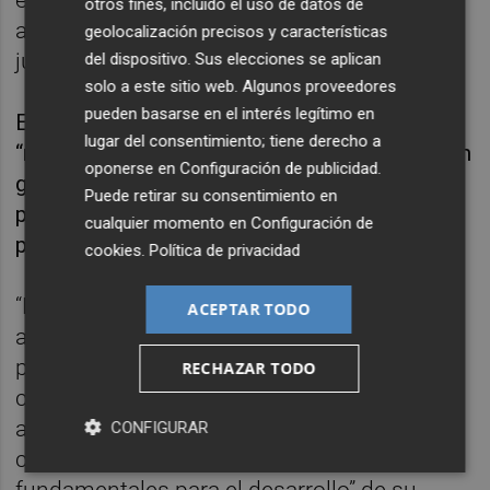
otros fines, incluido el uso de datos de
abierto a probar diferentes sistemas de
geolocalización precisos y características
juego para su equipo.
del dispositivo. Sus elecciones se aplican
solo a este sitio web. Algunos proveedores
pueden basarse en el interés legítimo en
El técnico señaló como primer objetivo
lugar del consentimiento; tiene derecho a
“recuperar la confianza y la credibilidad” de un
oponerse en
Configuración de publicidad
.
grupo del que recordó “logró dos
Puede retirar su consentimiento en
permanencias seguidas en Primera hace
cualquier momento en
Configuración de
poco”.
cookies
.
Política de privacidad
“Hay que trabajar, ser insistente y rebelarse
ACEPTAR TODO
ante la adversidad. Y que eso nos permita
pelear hasta el último momento, pero cada
RECHAZAR TODO
cosa necesita su tiempo y su forma”,
argumentó Beccacece, quien añadió que “la
CONFIGURAR
calma y la tranquilidad van a ser
fundamentales para el desarrollo” de su