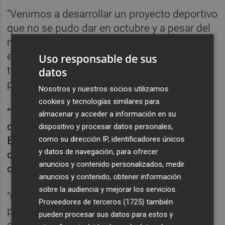
“Venimos a desarrollar un proyecto deportivo
que no se pudo dar en octubre y a pesar del
momento es una gran oportunidad”, reiteró
el entrenador, quien no cree que el final de la
Uso responsable de sus
temporada pueda contaminar su próximo
datos
proyecto.
Nosotros y nuestros socios utilizamos
cookies y tecnologías similares para
“Me tomo estos 12 partidos como de
almacenar y acceder a información en su
conocimiento con la gente y el club”, dijo
dispositivo y procesar datos personales,
como su dirección IP, identificadores únicos
Beccacece, quien deseó formar un equipo
y datos de navegación, para ofrecer
que pueda desarrollar “una esencia de juego,
anuncios y contenido personalizados, medir
con un perfil y una idea propia”.
anuncios y contenido, obtener información
sobre la audiencia y mejorar los servicios.
“Quiero un equipo versátil, que esté
Proveedores de terceros (1725)
también
preparado para todo en cada momento”,
pueden procesar sus datos para estos y
explicó el entrenador, quien se mostró