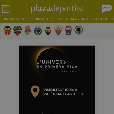
VALENCIA CF
LEVANTE UD
VALENCIA BASKET
FUTBOL