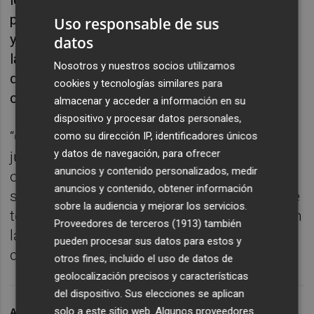
pero está a tope. Es un excelente profesional
Uso responsable de sus
y persona”, dijo Beccacece, quien volvió a
datos
lamentar que el mercado interfiera en el día a
Nosotros y nuestros socios utilizamos
día de los equipos una vez comenzada la
cookies y tecnologías similares para
competición.
almacenar y acceder a información en su
dispositivo y procesar datos personales,
“Cuesta enfocarse con este coqueteo. El
como su dirección IP, identificadores únicos
y datos de navegación, para ofrecer
jugador compite, pero recibe llamadas de
anuncios y contenido personalizados, medir
otros lugares. Los que más lo sentimos
anuncios y contenido, obtener información
somos los entrenadores, que somos los que
sobre la audiencia y mejorar los servicios.
tenemos que ensamblar las piezas. Pero son
Proveedores de terceros (1913)
también
las reglas del juego y para todos son igual”,
pueden procesar sus datos para estos y
concluyó.
otros fines, incluido el uso de datos de
geolocalización precisos y características
del dispositivo. Sus elecciones se aplican
solo a este sitio web. Algunos proveedores
ARCHIVADO EN
BECCACECE
ELCHE CF
SD EIBAR