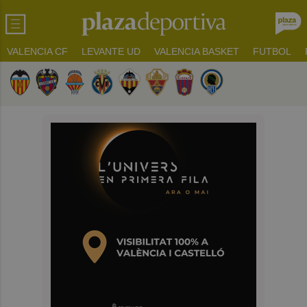
VALENCIA CF
LEVANTE UD
VALENCIA BASKET
FUTBOL