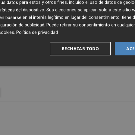
l sentimiento de amor de toda la ciudad para nuestro
s datos para estos y otros fines, incluido el uso de datos de geolo
rísticas del dispositivo. Sus elecciones se aplican solo a este sitio
 basarse en el interés legítimo en lugar del consentimiento; tiene 
guración de publicidad
. Puede retirar su consentimiento en cualqu
riño recibido” de la “Familia Ilicitana”, a la vez que dio
cookies
.
Política de privacidad
desea “el mayor de los éxitos para la próxima temporada
RECHAZAR TODO
ACE
os los empleados y la directiva, y sobre todo a nuestra
so e identidad. Hasta siempre”, sentenció el entrenador