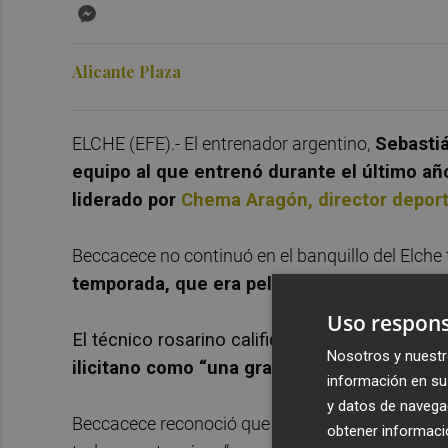
Messenger
Alicante Plaza
ELCHE (EFE).- El entrenador argentino,
Sebastiá
equipo al que entrenó durante el último añ
liderado por
Chema Aragón, director deport
Beccacece no continuó en el banquillo del Elche 
temporada, que era pelear por el ascenso a
Uso respons
El técnico rosarino calificó, en una nota publ
Nosotros y nuestr
ilicitano como “una gran vivencia y una ex
información en su 
y datos de navega
Beccacece reconoció que también sufrió durante s
obtener informació