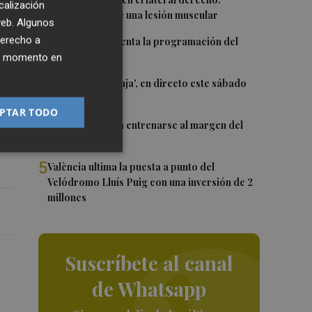
1
calización
Monferrer sufre una lesión muscular
 web. Algunos
2
derecho a
El Valencia presenta la programación del
Trofeu Taronja
ier momento en
 la
”.
3
El 'Trofeu Taronja', en directo este sábado
por À Punt
PTAR TODO
4
Almeida vuelve a entrenarse al margen del
grupo
5
València ultima la puesta a punto del
Velódromo Lluís Puig con una inversión de 2
millones
Suscríbete al canal
de Whatsapp