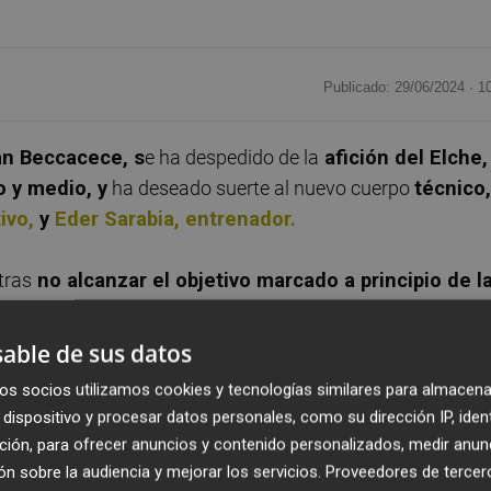
Publicado: 29/06/2024 ·
1
n Beccacece, s
e ha despedido de la
afición del Elche,
o y medio, y
ha deseado suerte al nuevo cuerpo
técnico,
ivo,
y
Eder Sarabia, entrenador.
tras
no alcanzar el objetivo marcado a principio de l
 Primera.
able de sus datos
icada en sus redes sociales, su experiencia en u
n club
os socios utilizamos cookies y tecnologías similares para almacena
periencia única” de la que disfrutó “enormemente”.
dispositivo y procesar datos personales, como su dirección IP, iden
ción, para ofrecer anuncios y contenido personalizados, medir anun
u estancia en el banquillo del Elche e incidió en que, sob
n sobre la audiencia y mejorar los servicios.
Proveedores de tercer