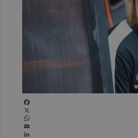
Facebook
X
WhatsApp
Email
LinkedIn