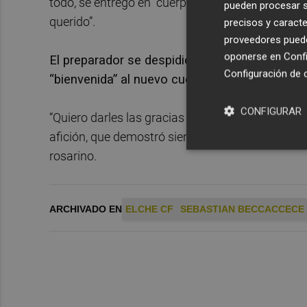
todo, se entregó en “cuerpo, mente y alma por e
pueden procesar su
querido”.
precisos y caracte
proveedores pueden
oponerse en
Confi
El preparador se despidió con “gratitud por el ca
Configuración de 
“bienvenida” al nuevo cuerpo técnico, al que 
CONFIGURAR
“Quiero darles las gracias a los jugadores, a tod
afición, que demostró siempre lealtad, compromi
rosarino.
ARCHIVADO EN
ELCHE CF
SEBASTIAN BECCACCECE