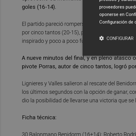
goles (16-14).
proveedores pueden
oponerse en
Confi
Configuración de 
El partido pareció romperse para los locales en 
por cinco tantos (20-15), pero el conjunto cánta
CONFIGURAR
inspirado y poco a poco fue reduciendo las difer
A nueve minutos del final, y en pleno atasco o
pivote Porras, autor de cinco tantos, logró po
Lignieres y Valles salieron al rescate del Benido
los últimos segundos con la opción de ganar, com
dio la posibilidad de llevarse una victoria que 
Ficha técnica:
30 Balonmano Benidorm (16+14): Roberto Rodríguez