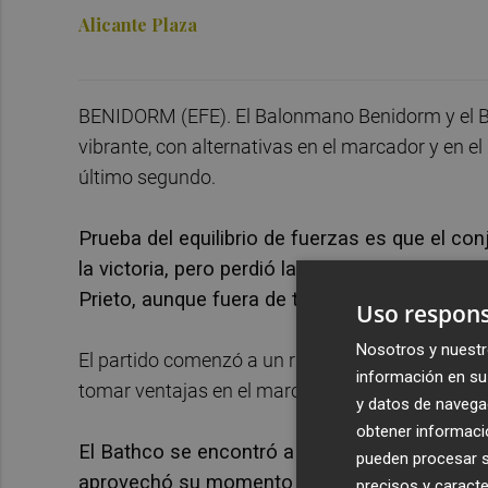
Alicante Plaza
BENIDORM (EFE). El Balonmano Benidorm y el B
vibrante, con alternativas en el marcador y en e
último segundo.
Prueba del equilibrio de fuerzas es que el con
la victoria, pero perdió la pelota y permitió a
Prieto, aunque fuera de tiempo por un segund
Uso respons
Nosotros y nuestr
El partido comenzó a un ritmo frenético, si bie
información en su 
tomar ventajas en el marcador.
y datos de navega
obtener informació
El Bathco se encontró a un gran Roberto Rodrí
pueden procesar su
aprovechó su momento para romper el partido
precisos y caracte