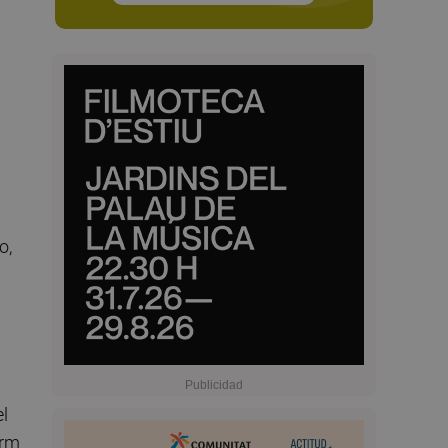
o,
el
orm