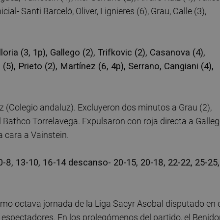
cial- Santi Barceló, Oliver, Lignieres (6), Grau, Calle (3),
ria (3, 1p), Gallego (2), Trifkovic (2), Casanova (4),
5), Prieto (2), Martínez (6, 4p), Serrano, Cangiani (4),
 (Colegio andaluz). Excluyeron dos minutos a Grau (2),
el Bathco Torrelavega. Expulsaron con roja directa a Galleg
a cara a Vainstein.
0-8, 13-10, 16-14 descanso- 20-15, 20-18, 22-22, 25-25,
imo octava jornada de la Liga Sacyr Asobal disputado en 
0 espectadores. En los prolegómenos del partido, el Benid