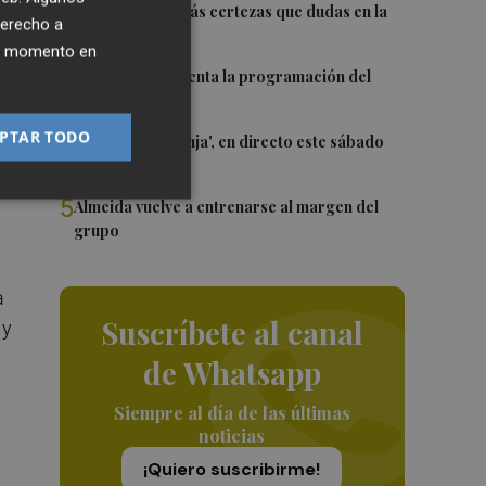
2
Awa Fam deja más certezas que dudas en la
derecho a
WNBA
ier momento en
3
El Valencia presenta la programación del
r
Trofeu Taronja
PTAR TODO
4
El 'Trofeu Taronja', en directo este sábado
por À Punt
5
Almeida vuelve a entrenarse al margen del
grupo
a
Suscríbete al canal
 y
de Whatsapp
Siempre al día de las últimas
noticias
¡Quiero suscribirme!