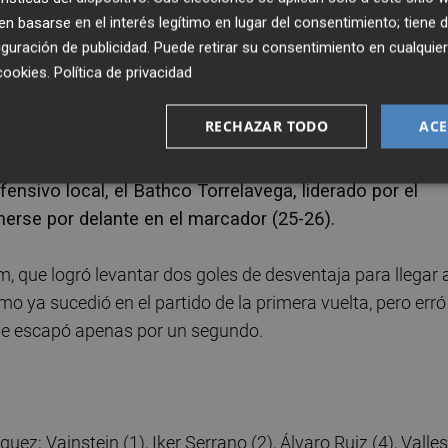
 basarse en el interés legítimo en lugar del consentimiento; tiene 
guración de publicidad
. Puede retirar su consentimiento en cualqu
cookies
.
Política de privacidad
el arranque del segundo periodo, en el que llegaron domina
bro mejoró las prestaciones en su portería con un Araujo
RECHAZAR TODO
ACE
encias.
fensivo local, el Bathco Torrelavega, liderado por el
nerse por delante en el marcador (25-26).
rm, que logró levantar dos goles de desventaja para llegar 
o ya sucedió en el partido de la primera vuelta, pero erró
se le escapó apenas por un segundo.
; Vainstein (1), Iker Serrano (2), Álvaro Ruiz (4), Valles