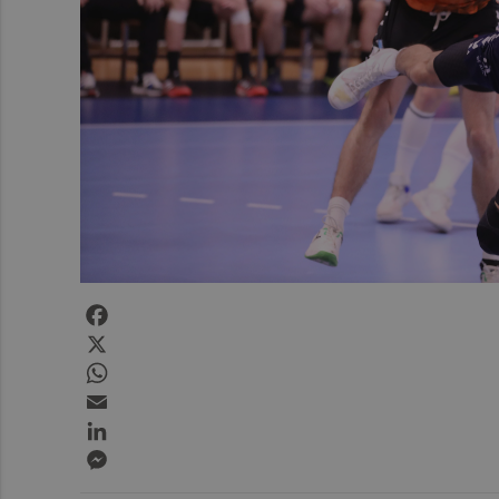
Facebook
X
WhatsApp
Email
LinkedIn
Messenger