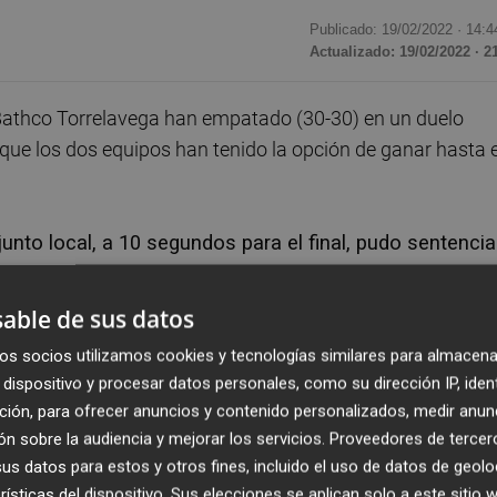
Publicado: 19/02/2022 ·
14:4
Actualizado: 19/02/2022 · 2
athco Torrelavega han empatado (30-30) en un duelo
l que los dos equipos han tenido la opción de ganar hasta e
junto local, a 10 segundos para el final, pudo sentencia
l equipo cántabro la última posesión, convertida en gol p
o.
able de sus datos
os socios utilizamos cookies y tecnologías similares para almacena
n el Benidorm fue poco a poco imponiendo su ritmo para
dispositivo y procesar datos personales, como su dirección IP, iden
ción, para ofrecer anuncios y contenido personalizados, medir anun
n sobre la audiencia y mejorar los servicios.
Proveedores de tercer
guez en la portería local, pero el Benidorm no
s datos para estos y otros fines, incluido el uso de datos de geolo
 y se retiró al descanso con una renta de solo dos
rísticas del dispositivo. Sus elecciones se aplican solo a este sitio