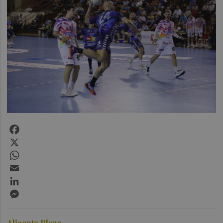
Facebook
X
WhatsApp
Email
LinkedIn
Messenger
Alicante Plaza