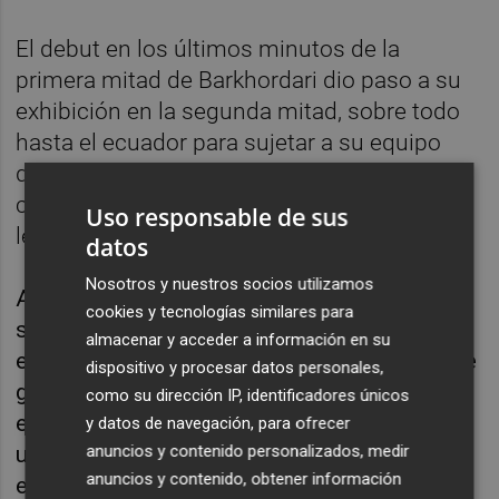
El debut en los últimos minutos de la
primera mitad de Barkhordari dio paso a su
exhibición en la segunda mitad, sobre todo
hasta el ecuador para sujetar a su equipo
que tenía muchos problemas ante el ataque
con siete jugadores y portería vacía de los
Uso responsable de sus
levantinos.
datos
Nosotros y nuestros socios utilizamos
Ademar tenía paciencia en ataque y, aunque
cookies y tecnologías similares para
sufría en defensa, su portería le permitía
almacenar y acceder a información en su
escaparse con viento a favor, que se frenó de
dispositivo y procesar datos personales,
golpe con la lesión de Virbauskas, entrando
como su dirección IP, identificadores únicos
en cancha un desacertado Boskos, lo que
y datos de navegación, para ofrecer
anuncios y contenido personalizados, medir
unido al despertar de Rodríguez,
anuncios y contenido, obtener información
especialmente acertado con David