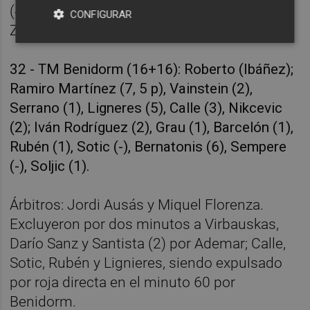
(4, 2 p); Boskos (2), Kim (2), Virbauskas (4),
CONFIGURAR
Zapico (-), Darío Sanz (1).
32 - TM Benidorm (16+16): Roberto (Ibáñez);
Ramiro Martínez (7, 5 p), Vainstein (2),
Serrano (1), Ligneres (5), Calle (3), Nikcevic
(2); Iván Rodríguez (2), Grau (1), Barcelón (1),
Rubén (1), Sotic (-), Bernatonis (6), Sempere
(-), Soljic (1).
Árbitros: Jordi Ausás y Miquel Florenza.
Excluyeron por dos minutos a Virbauskas,
Darío Sanz y Santista (2) por Ademar; Calle,
Sotic, Rubén y Lignieres, siendo expulsado
por roja directa en el minuto 60 por
Benidorm.