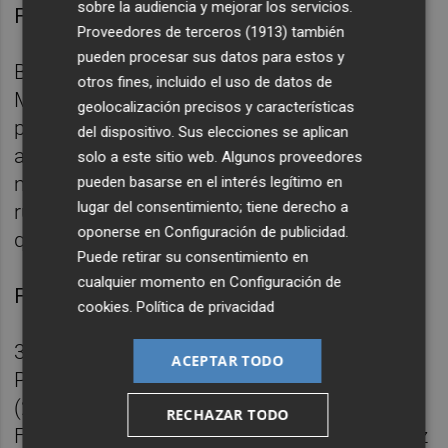
sobre la audiencia y mejorar los servicios.
Fernández, cambió el partido.
Proveedores de terceros (1913)
también
pueden procesar sus datos para estos y
Bernatonis martilleaba en ataque, Ramiro
otros fines, incluido el uso de datos de
Martínez se convertía en infalible en las
geolocalización precisos y características
penas máximas y la diferencia se iba
del dispositivo. Sus elecciones se aplican
acortando hasta entrarse en los últimos dos
solo a este sitio web. Algunos proveedores
minutos con todo por decidir y una ruleta
pueden basarse en el interés legítimo en
lugar del consentimiento; tiene derecho a
rusa, también en las decisiones arbitrales,
oponerse en
Configuración de publicidad
.
que dejó las tablas finales, 32-32.
Puede retirar su consentimiento en
cualquier momento en
Configuración de
Ficha técnica:
cookies
.
Política de privacidad
32 - Abanca Ademar (18+14):
ACEPTAR TODO
Papantonopoulos (Barkhordari); Casqueiro
(2), Castro (6, 1 p), Tiago (2), David
RECHAZAR TODO
Fernández (7), Santista (2), Antonio Martínez