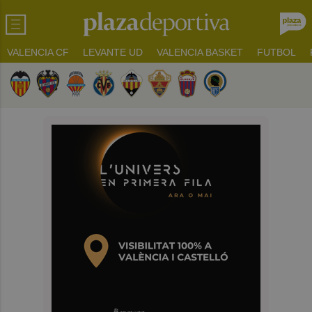
VALENCIA CF
LEVANTE UD
VALENCIA BASKET
FUTBOL