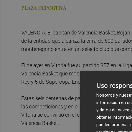
PLAZA DEPORTIVA
VALÈNCIA. El capitán de Valencia Basket, Bojan Du
de la entidad que alcanza la cifra de 600 partido
montenegrino entra en un selecto club que comp
El de ayer en Vitoria fue su partido 357 en la Liga
Valencia Basket que más partidos ha disputado 
Rey y 5 de Supercopa Endesa.
Uso respons
Nosotros y nuestr
Estas seis centenas de partidos como taronja p
información en su 
las competiciones y en el histórico total (7.054 
y datos de navega
Vitoria se convirtió en el cuarto jugador que al
obtener informació
Valencia Basket.
pueden procesar su
precisos y caracte