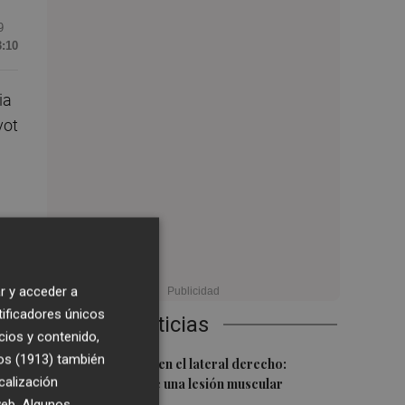
9
3:10
ia
vot
l
r y acceder a
das
tificadores únicos
Últimas Noticias
cios y contenido,
os (1913)
también
1
Más problemas en el lateral derecho:
calización
Monferrer sufre una lesión muscular
 web. Algunos