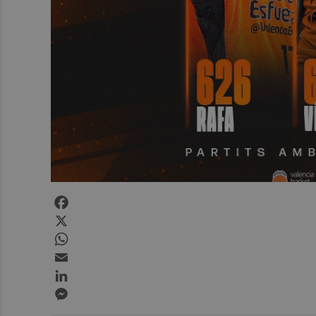
Facebook
X
WhatsApp
Email
LinkedIn
Messenger