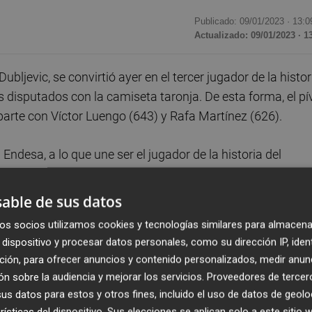
Publicado: 09/01/2023 ·
13:0
Actualizado: 09/01/2023 · 1
bljevic, se convirtió ayer en el tercer jugador de la histor
s disputados con la camiseta taronja. De esta forma, el pí
arte con Víctor Luengo (643) y Rafa Martínez (626).
 Endesa, a lo que une ser el jugador de la historia del
en competiciones europeas (222), 16 partidos de Copa de
able de sus datos
os socios utilizamos cookies y tecnologías similares para almacena
ermiten a Dubljevic ser el máximo anotador taronja en to
dispositivo y procesar datos personales, como su dirección IP, iden
puntos), el máximo reboteador (3.302) y en el partido de
ción, para ofrecer anuncios y contenido personalizados, medir anun
canza las 900 asistencias repartidas como jugador del
n sobre la audiencia y mejorar los servicios.
Proveedores de tercer
s datos para estos y otros fines, incluido el uso de datos de geolo
rísticas del dispositivo. Sus elecciones se aplican solo a este sitio