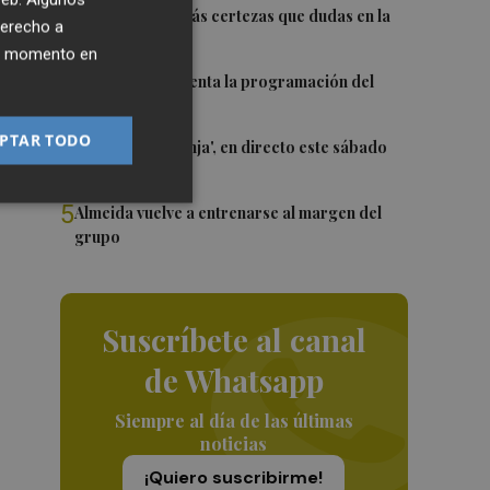
2
Awa Fam deja más certezas que dudas en la
derecho a
WNBA
ier momento en
3
El Valencia presenta la programación del
Trofeu Taronja
PTAR TODO
4
El 'Trofeu Taronja', en directo este sábado
por À Punt
5
Almeida vuelve a entrenarse al margen del
grupo
Suscríbete al canal
de Whatsapp
Siempre al día de las últimas
noticias
¡Quiero suscribirme!