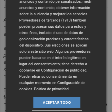
anuncios y contenido personalizados, medir
deportius i tornava constantment a València.
anuncios y contenido, obtener información
sobre la audiencia y mejorar los servicios.
Amb 26 anys guanyà la Copa d’Europa i es
Proveedores de terceros (1913)
también
negà a visitar al Caudillo per a la celebració,
pueden procesar sus datos para estos y
otros fines, incluido el uso de datos de
amb la resta de la plantilla. Home intel·ligent
geolocalización precisos y características
i molt llegit sabia on estava i quin temps era
del dispositivo. Sus elecciones se aplican
aquell, però així i tot no anava a
“rendir
solo a este sitio web. Algunos proveedores
pleitesía”
al dictador assassí de tants, entre
pueden basarse en el interés legítimo en
ells son tio Toni. Tot té un límit en la vida. El
lugar del consentimiento; tiene derecho a
xiquet orgullós del Grau digué que no aniria i
oponerse en
Configuración de publicidad
.
no anà. Poca broma.
Puede retirar su consentimiento en
cualquier momento en
Configuración de
cookies
.
Política de privacidad
En acabar el periple en el Madrid renuncià a
fer caixa en altres equips de Primera. Ho
ACEPTAR TODO
havia viscut tot entre els millors i ja anava bé
la cosa. Havia aplegat el moment de tornar a