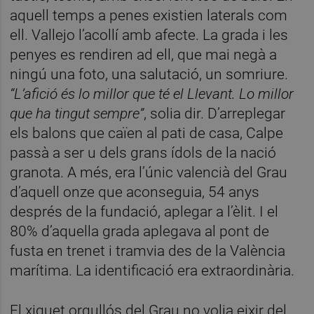
aquell temps a penes existien laterals com
ell. Vallejo l’acollí amb afecte. La grada i les
penyes es rendiren ad ell, que mai negà a
ningú una foto, una salutació, un somriure.
“L’afició és lo millor que té el Llevant. Lo millor
que ha tingut sempre”
, solia dir. D’arreplegar
els balons que caïen al pati de casa, Calpe
passà a ser u dels grans ídols de la nació
granota. A més, era l’únic valencià del Grau
d’aquell onze que aconseguia, 54 anys
després de la fundació, aplegar a l’èlit. I el
80% d’aquella grada aplegava al pont de
fusta en trenet i tramvia des de la València
marítima. La identificació era extraordinària.
El xiquet orgullós del Grau no volia eixir del