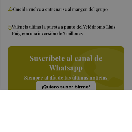
4
Almeida vuelve a entrenarse al margen del grupo
5
València ultima la puesta a punto del Velódromo Lluís
Puig con una inversión de 2 millones
Suscríbete al canal de
Whatsapp
Siempre al día de las últimas noticias
¡Quiero suscribirme!