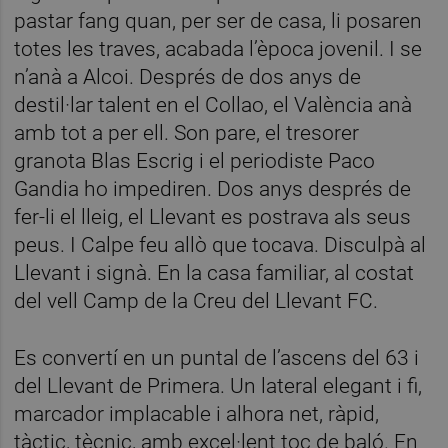
pastar fang quan, per ser de casa, li posaren
totes les traves, acabada l’època jovenil. I se
n’anà a Alcoi. Després de dos anys de
destil·lar talent en el Collao, el València anà
amb tot a per ell. Son pare, el tresorer
granota Blas Escrig i el periodiste Paco
Gandia ho impediren. Dos anys després de
fer-li el lleig, el Llevant es postrava als seus
peus. I Calpe feu allò que tocava. Disculpà al
Llevant i signà. En la casa familiar, al costat
del vell Camp de la Creu del Llevant FC.
Es convertí en un puntal de l’ascens del 63 i
del Llevant de Primera. Un lateral elegant i fi,
marcador implacable i alhora net, ràpid,
tàctic, tècnic, amb excel·lent toc de baló. En