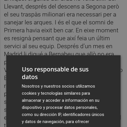
Llevant, després del descens a Segona però
el seu traspàs milionari era necessari per a
sanejar les arques. I és el que el somni de
Primera havia eixit ben car. En eixe moment
es resignà pensant que així feia un últim
servici al seu equip. Després d’un mes en
Madrid li digué a Bernabeu que allò no era
per ad ell, que volia tornar al Llevant, a
Uso responsable de sus
València. Ais, la terra! Ja li passà igual al Pato
datos
Botella i abans a Gaspar Rubio. Bernabeu al
remat li digué que d’acord, que fera la gira
Nosotros y nuestros socios utilizamos
per Amèrica amb el Madrid i després, si
cookies y tecnologías similares para
almacenar y acceder a información en su
seguia igual de convençut, el deixaria tornar-
dispositivo y procesar datos personales,
se’n. Calpe es quedà en un dels millors
como su dirección IP, identificadores únicos
equips del món d’aquell temps, com a lateral
y datos de navegación, para ofrecer
titularíssim. Això sí: s’aficionà als cotxes