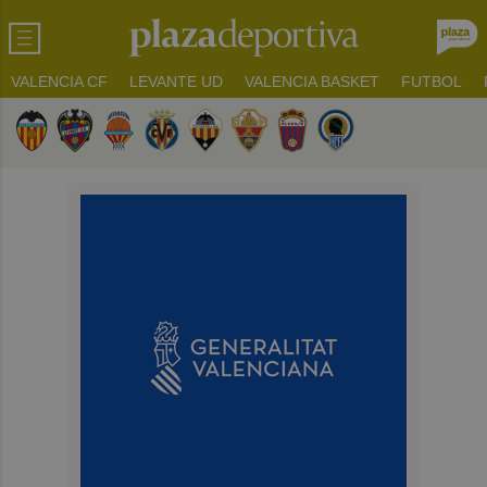
VALENCIA CF
LEVANTE UD
VALENCIA BASKET
FUTBOL