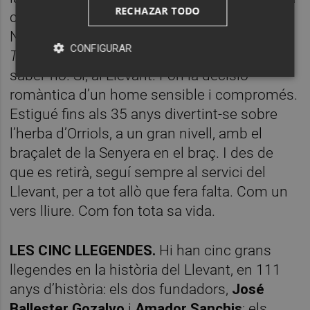
RECHAZAR TODO
casa, a València, al Llevant, amb els seus.
Ningú donava crèdit en el Madrid.
“¿A
CONFIGURAR
Tercera? ¡No me jodas!”
, li digué Zoco, en
saber-ho. Sí, al Llevant. Fon la decisió
romàntica d’un home sensible i compromés.
Estigué fins als 35 anys divertint-se sobre
l’herba d’Orriols, a un gran nivell, amb el
braçalet de la Senyera en el braç. I des de
que es retirà, seguí sempre al servici del
Llevant, per a tot allò que fera falta. Com un
vers lliure. Com fon tota sa vida.
LES CINC LLEGENDES.
Hi han cinc grans
llegendes en la història del Llevant, en 111
anys d’història: els dos fundadors,
José
Ballester Gozalvo
i
Amador Sanchis
; els