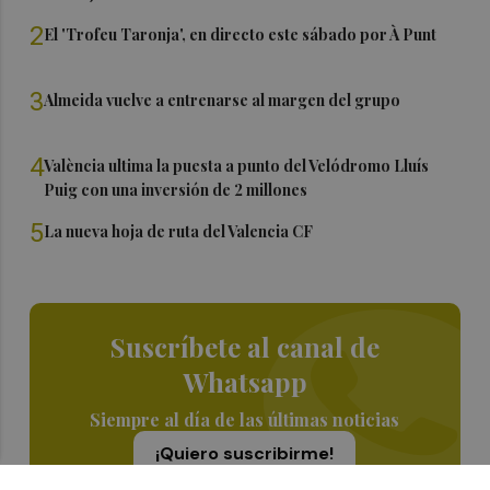
2
El 'Trofeu Taronja', en directo este sábado por À Punt
3
Almeida vuelve a entrenarse al margen del grupo
4
València ultima la puesta a punto del Velódromo Lluís
Puig con una inversión de 2 millones
5
La nueva hoja de ruta del Valencia CF
Suscríbete al canal de
Whatsapp
Siempre al día de las últimas noticias
¡Quiero suscribirme!