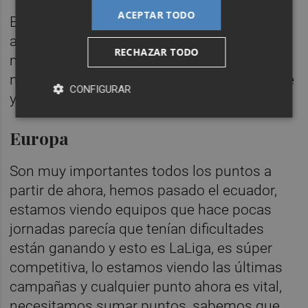
ACEPTAR TODO
Es un chico queme hablan bien de él, lleva
aquí 4 años, los informes son buenos, un
RECHAZAR TODO
mediocentro que dadas las necesidades y
no poder contar con Javi Guerra, quería verle
CONFIGURAR
y conocerle y luego veremos.
Europa
Son muy importantes todos los puntos a
partir de ahora, hemos pasado el ecuador,
estamos viendo equipos que hace pocas
jornadas parecía que tenían dificultades
están ganando y esto es LaLiga, es súper
competitiva, lo estamos viendo las últimas
campañas y cualquier punto ahora es vital,
necesitamos sumar puntos, sabemos que