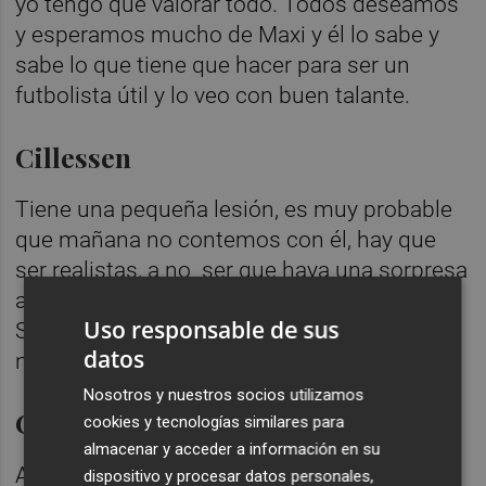
yo tengo que valorar todo. Todos deseamos
y esperamos mucho de Maxi y él lo sabe y
sabe lo que tiene que hacer para ser un
futbolista útil y lo veo con buen talante.
Cillessen
Tiene una pequeña lesión, es muy probable
que mañana no contemos con él, hay que
ser realistas, a no ser que haya una sorpresa
agradable y le hayan remitido las molestias.
Uso responsable de sus
Si que tengo decidido quién va a jugar pero
datos
no lo voy a desvelar.
Nosotros y nuestros socios utilizamos
Copa del Rey
cookies y tecnologías similares para
almacenar y acceder a información en su
Al final estando en Cuartos todos los
dispositivo y procesar datos personales,