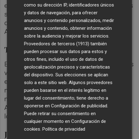
equipos tienen un nivel alto y las dificultades
como su dirección IP, identificadores únicos
y datos de navegación, para ofrecer
son mayores, no tengo preferencia, no deja
anuncios y contenido personalizados, medir
de ser un sorteo pero sólo pensamos en el
anuncios y contenido, obtener información
Atlético, cuando llegue ya la afrontaremos.
sobre la audiencia y mejorar los servicios.
Proveedores de terceros (1913)
también
Tácticamente
pueden procesar sus datos para estos y
otros fines, incluido el uso de datos de
El Atlético ha utilizado varios esquemas y los
geolocalización precisos y características
va cambiando, eso es normal, los
del dispositivo. Sus elecciones se aplican
entrenadores buscamos soluciones cando
solo a este sitio web. Algunos proveedores
no se dan los resultados y el Cholo busca lo
pueden basarse en el interés legítimo en
lugar del consentimiento; tiene derecho a
mejor, tiene una gran plantilla. Espero un
oponerse en
Configuración de publicidad
.
Atlético muy fuerte, como siempre es de
Puede retirar su consentimiento en
local.
cualquier momento en
Configuración de
cookies
.
Política de privacidad
Jesús Santiago