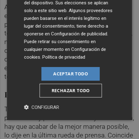
del dispositivo. Sus elecciones se aplican
A estas alturas nadie necesita pasar un
solo a este sitio web. Algunos proveedores
examen, conozco a todos y sé lo que me
pueden basarse en el interés legítimo en
pueden dar. La decisión de Bryan ha sido
lugar del consentimiento; tiene derecho a
técnica, los jugadores pasan por momentos,
oponerse en
Configuración de publicidad
.
no solamente Bryan, también Marcos André,
Puede retirar su consentimiento en
cualquier momento en
Configuración de
que el club hizo una apuesta muy grande y
cookies
.
Política de privacidad
debe dar un paso adelante y lo tienen que
entender. Yo soy el que conoce el día a día y
ACEPTAR TODO
tengo que tomar decisiones.
RECHAZAR TODO
Partido contra el Betis
CONFIGURAR
Tenemos que tener una motivación
profesional y pensar en el club y en la afición,
hay que acabar de la mejor manera posible,
lo dije en la última rueda de prensa. Coincide