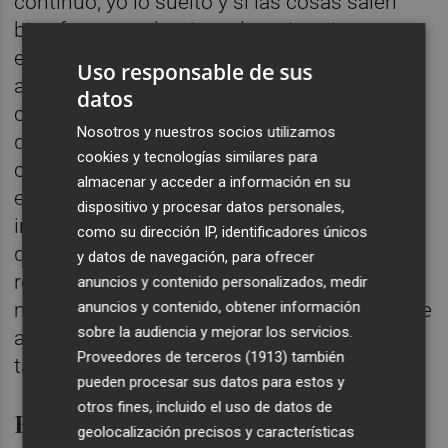
continuo, yo lo suelto y si las cosas salen
bien fenomenal y si no el motivo siempre es
el juego del Valencia y de su técnico. No se
Uso responsable de sus
atreven a meterse con el Valencia pero sí
datos
con su técnico. Yo le he trasladado al club
Nosotros y nuestros socios utilizamos
que no es defenderme solamente a mí sino
cookies y tecnologías similares para
con el Valencia, si se meten conmigo es con
almacenar y acceder a información en su
el Valencia. Hay que defenderse de las
dispositivo y procesar datos personales,
injusticias, me siento perseguido. Confío en
como su dirección IP, identificadores únicos
que los insultos se sancionen y no se
y datos de navegación, para ofrecer
repitan, no porque sea yo sino porque
anuncios y contenido personalizados, medir
anuncios y contenido, obtener información
mañana puede ser otro entrenador. Igual que
sobre la audiencia y mejorar los servicios.
algo racista no hay que permitirlo, esto
Proveedores de terceros (1913)
también
tampoco.
pueden procesar sus datos para estos y
otros fines, incluido el uso de datos de
Bryan
geolocalización precisos y características