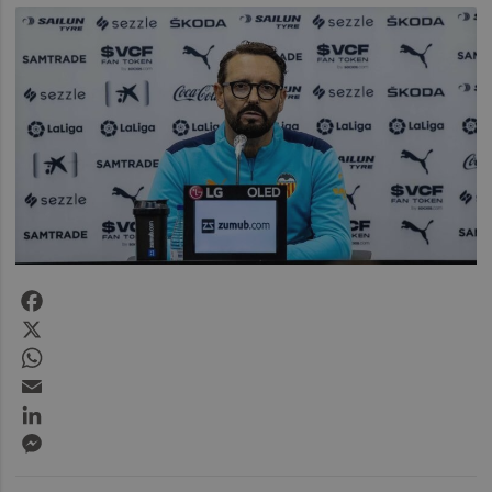
Facebook
X
WhatsApp
Email
LinkedIn
Messenger