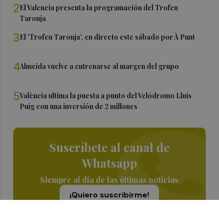
2
El Valencia presenta la programación del Trofeu
Taronja
3
El 'Trofeu Taronja', en directo este sábado por À Punt
4
Almeida vuelve a entrenarse al margen del grupo
5
València ultima la puesta a punto del Velódromo Lluís
Puig con una inversión de 2 millones
Suscríbete al canal de
Whatsapp
Siempre al día de las últimas noticias
¡Quiero suscribirme!