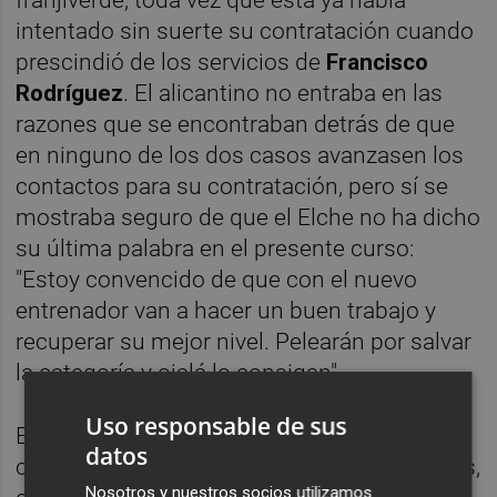
intentado sin suerte su contratación cuando
prescindió de los servicios de
Francisco
Rodríguez
. El alicantino no entraba en las
razones que se encontraban detrás de que
en ninguno de los dos casos avanzasen los
contactos para su contratación, pero sí se
mostraba seguro de que el Elche no ha dicho
su última palabra en el presente curso:
"Estoy convencido de que con el nuevo
entrenador van a hacer un buen trabajo y
recuperar su mejor nivel. Pelearán por salvar
la categoría y ojalá lo consigan".
Uso responsable de sus
El Elche tiene por delante 24 jornadas para
datos
conseguir la permanencia. El próximo jueves,
Nosotros y nuestros socios utilizamos