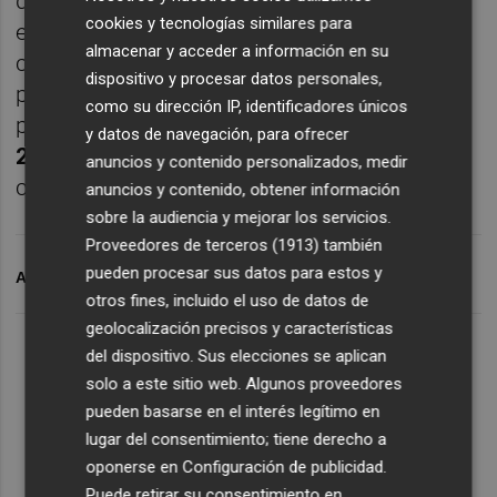
desde las 21:30 en el
Wanda Metropolitano
,
cookies y tecnologías similares para
el equipo de
Pablo Machín
se verá las caras
almacenar y acceder a información en su
con el
Atlético de Madrid
. Ese será el
dispositivo y procesar datos personales,
primero de los 24 encuentros que restan
como su dirección IP, identificadores únicos
para que baje el telón
LaLiga Santander
y datos de navegación, para ofrecer
2022/23
y los franjiverdes llegan al mismo
anuncios y contenido personalizados, medir
con 4 puntos, a 8 de la permanencia.
anuncios y contenido, obtener información
sobre la audiencia y mejorar los servicios.
Proveedores de terceros (1913)
también
pueden procesar sus datos para estos y
ARCHIVADO EN
ELCHE CF
JOSE BORDALÁS
otros fines, incluido el uso de datos de
geolocalización precisos y características
del dispositivo. Sus elecciones se aplican
solo a este sitio web. Algunos proveedores
pueden basarse en el interés legítimo en
lugar del consentimiento; tiene derecho a
oponerse en
Configuración de publicidad
.
Puede retirar su consentimiento en