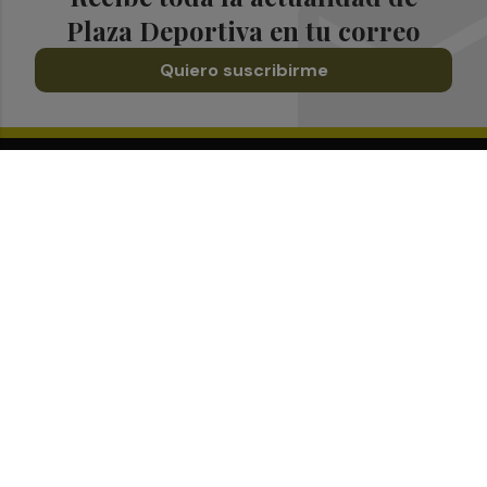
Plaza Deportiva en tu correo
Quiero suscribirme
Suscríbete al Boletín
Todos los días a primera hora en tu email
¡Quiero suscribirme!
Síguenos en redes
Plaza Deportiva, desde cualquier medio