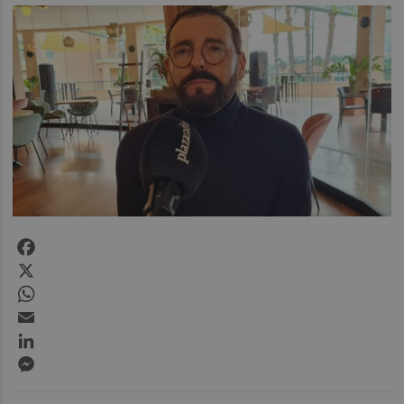
Facebook
X
WhatsApp
Email
LinkedIn
Messenger