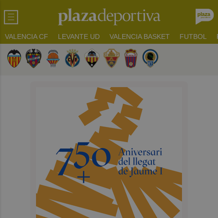
VALENCIA CF
LEVANTE UD
VALENCIA BASKET
FUTBOL