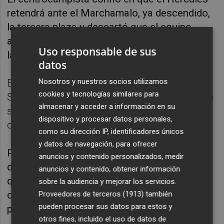
retendrá ante el Marchamalo, ya descendido,
la tercera plaza y descartó que el equipo
afronte la última jornada como un ensayo de
Uso responsable de sus
la promoción.
datos
Nosotros y nuestros socios utilizamos
Borja Díaz lamentó la nueva lesión de Pedro
cookies y tecnologías similares para
Sánchez y deseó que el Hércules recupere la
almacenar y acceder a información en su
solidez defensiva tras varias jornadas
dispositivo y procesar datos personales,
consecutivas encajando gol.
como su dirección IP, identificadores únicos
y datos de navegación, para ofrecer
Por último, el jugador receló del Marchamalo,
anuncios y contenido personalizados, medir
del que comento que “juegan sin presión y
anuncios y contenido, obtener información
querrán despedirse de la temporada y de la
sobre la audiencia y mejorar los servicios.
categoría a tope en un escenario muy bonito
Proveedores de terceros (1913)
también
pueden procesar sus datos para estos y
para ellos”.
otros fines, incluido el uso de datos de