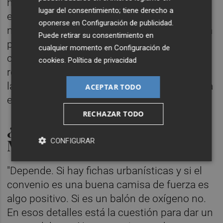
hemos mantenido y ahora hay mucho
lugar del consentimiento; tiene derecho a
escepticismo. No entendemos que se está
oponerse en
Configuración de publicidad
.
negociando cuando no había ninguna rebaja
Puede retirar su consentimiento en
posible. Firmar un contrato a alguien que no
cualquier momento en
Configuración de
cumple... la única solución es blindarte y
cookies
.
Política de privacidad
recuperar aquello que te debe. Entiendo que
la gente esté preocupada. El Valencia espera
ACEPTAR TODO
este resultado de las elecciones".
RECHAZAR TODO
¿Firmarías un convenio a
Meriton?
CONFIGURAR
"Depende. Si hay fichas urbanísticas y si el
convenio es una buena camisa de fuerza es
algo positivo. Si es un balón de oxígeno no.
En esos detalles está la cuestión para dar un