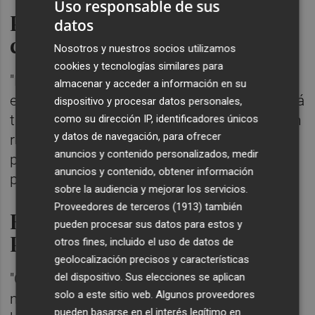
Uso responsable de sus
Posibles cambios en el
datos
convenio
Nosotros y nuestros socios utilizamos
cookies y tecnologías similares para
"Nosotros hemos defendido lo correcto y
almacenar y acceder a información en su
esperamos que no lo cambie. Este tema está
dispositivo y procesar datos personales,
trabajado. No sabemos las veces que se han
como su dirección IP, identificadores únicos
y datos de navegación, para ofrecer
reunido, pero sí lo va a cambiar... nosotros
anuncios y contenido personalizados, medir
pedíamos el 100% y si algo cambia será
anuncios y contenido, obtener información
porque se rebaja alguna exigencia".
sobre la audiencia y mejorar los servicios.
Proveedores de terceros (1913)
también
El convenio que plasmaba el
pueden procesar sus datos para estos y
PSPV
otros fines, incluido el uso de datos de
geolocalización precisos y características
del dispositivo. Sus elecciones se aplican
"Convenios como contratos hay buenos,
solo a este sitio web. Algunos proveedores
malos y regulares. Nuestra propuesta la
pueden basarse en el interés legítimo en