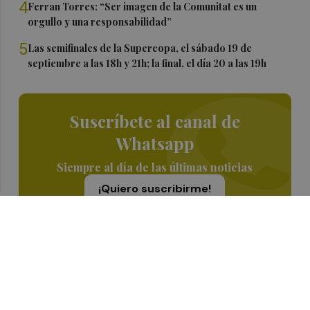
4
Ferran Torres: “Ser imagen de la Comunitat es un
orgullo y una responsabilidad”
5
Las semifinales de la Supercopa, el sábado 19 de
septiembre a las 18h y 21h; la final, el día 20 a las 19h
Suscríbete al canal de
Whatsapp
Siempre al día de las últimas noticias
¡Quiero suscribirme!