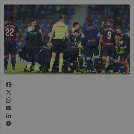
Facebook
X
WhatsApp
Email
LinkedIn
Messenger