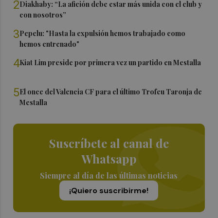
2
Diakhaby: “La afición debe estar más unida con el club y
con nosotros”
3
Pepelu: "Hasta la expulsión hemos trabajado como
hemos entrenado"
4
Kiat Lim preside por primera vez un partido en Mestalla
5
El once del Valencia CF para el último Trofeu Taronja de
Mestalla
Suscríbete al canal de
Whatsapp
Siempre al día de las últimas noticias
¡Quiero suscribirme!