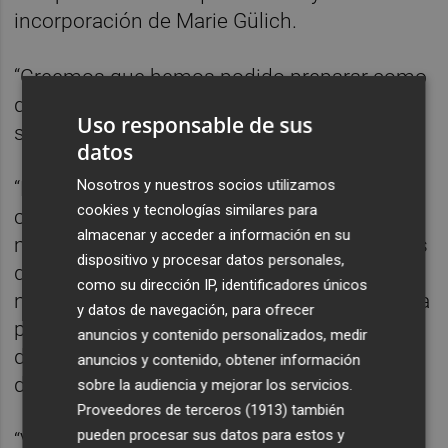
incorporación de Marie Gülich.
“Creemos que hemos podido preparar como
queríamos un partido importante y que
Uso responsable de sus
seguro que va a ser exigente”, aseguró.
datos
Nosotros y nuestros socios utilizamos
“El equipo sigue en el proceso de
cookies y tecnologías similares para
construcción y mejora y todavía nos queda
almacenar y acceder a información en su
mucho y es buena señal, dado que sabemos
dispositivo y procesar datos personales,
que nuestro potencial es alto. Es una buena
como su dirección IP, identificadores únicos
noticia trabajar con la práctica totalidad de la
y datos de navegación, para ofrecer
plantilla y siempre se construye mejor
anuncios y contenido personalizados, medir
después de victorias”, reconoció tras llevar
anuncios y contenido, obtener información
dos seguidas.
sobre la audiencia y mejorar los servicios.
Proveedores de terceros (1913)
también
pueden procesar sus datos para estos y
“Veo un buen estado anímico, una buena