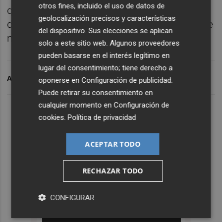
otros fines, incluido el uso de datos de
química entre las jugadoras y mucho deseo
geolocalización precisos y características
de volver a competir en la Fonteta delante de
del dispositivo. Sus elecciones se aplican
nuestro público”, concluyó Burgos.
solo a este sitio web. Algunos proveedores
pueden basarse en el interés legítimo en
lugar del consentimiento; tiene derecho a
ARCHIVADO EN
VALENCIA BASKET
oponerse en
Configuración de publicidad
.
Puede retirar su consentimiento en
cualquier momento en
Configuración de
cookies
.
Política de privacidad
ACEPTAR TODO
RECHAZAR TODO
CONFIGURAR