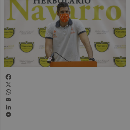
Facebook
X
WhatsApp
Email
LinkedIn
Messenger