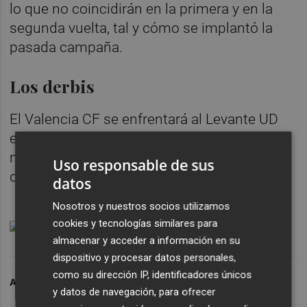
lo que no coincidirán en la primera y en la
segunda vuelta, tal y cómo se implantó la
pasada campaña.
Los derbis
El Valencia CF se enfrentará al Levante UD
en la primera jornada liguera, y se volverá a
medir a los 'granota' en la jornada 27, el 14
Uso responsable de sus
de marzo en el Ciutat de Valéncia.
datos
Nosotros y nuestros socios utilizamos
cookies y tecnologías similares para
almacenar y acceder a información en su
dispositivo y procesar datos personales,
como su dirección IP, identificadores únicos
ARCHIVADO EN
VALENCIA CF
CALENDARIO LALIGA
y datos de navegación, para ofrecer