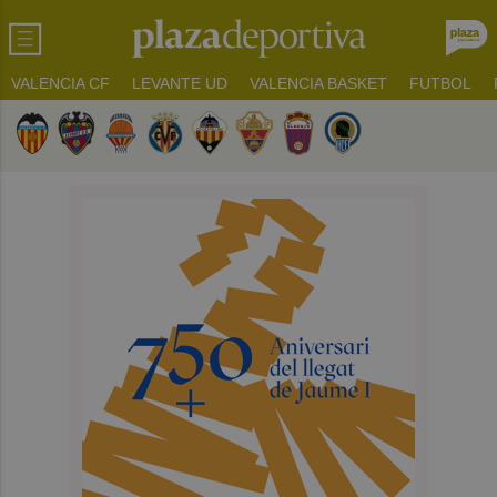
VALENCIA CF
LEVANTE UD
VALENCIA BASKET
FUTBOL