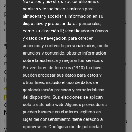
Nosotros y nuestros socios utilizamos
situación del Oviedo privaba al astorgano de
cookies y tecnologías similares para
profundizar en la negociación con un
almacenar y acceder a información en su
preparador que quedaría libre en junio, como
dispositivo y procesar datos personales,
Calero, si no hay más novedad.
como su dirección IP, identificadores únicos
y datos de navegación, para ofrecer
anuncios y contenido personalizados, medir
"Esperamos decidir a lo largo de esta
anuncios y contenido, obtener información
semana. Hoy es domingo, él juega hoy y
sobre la audiencia y mejorar los servicios.
mañana empezaremos. Esperemos que, sea
Proveedores de terceros (1913)
también
quien sea el que venga, nos dé lo que no
pueden procesar sus datos para estos y
hemos podido conseguir esta temporada",
otros fines, incluido el uso de datos de
dijo Felipe en su última comparecencia
geolocalización precisos y características
pública
. Se refería a Calero sin mencionarle
del dispositivo. Sus elecciones se aplican
directamente. "
¿Si seguiré en el Cartagena?
solo a este sitio web. Algunos proveedores
No lo sé, la semana que viene lo veremos
.
pueden basarse en el interés legítimo en
lugar del consentimiento; tiene derecho a
Lo que sí sé es que he disfrutado muchísimo
oponerse en
Configuración de publicidad
.
y lo que suceda va a ser cosa de esta