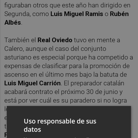
figuraban otros que este año han dirigido en
Segunda, como
Luis Miguel Ramis
o
Rubén
Albés
.
También el
Real Oviedo
tuvo en mente a
Calero, aunque el caso del conjunto
asturiano es especial porque ha competido a
expensas de clasificar para la promoción de
ascenso en el último mes bajo la batuta de
Luis Miguel Carrión
. El preparador catalán
acabará contrato el próximo 30 de junio y
está por ver cuál es su paradero si no logra
lo que sería un histórico regreso a la élite del
equipo carbayón. De hecho, Carrión ha sido
Uso responsable de sus
todo este tiempo uno de los futuribles de
datos
Felipe Miñambres
, pero la mencionada