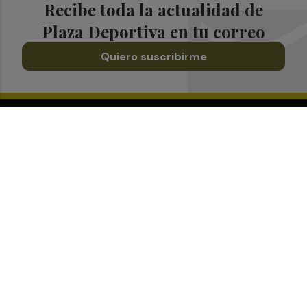
Recibe toda la actualidad de
Plaza Deportiva en tu correo
Quiero suscribirme
Suscríbete al Boletín
Todos los días a primera hora en tu email
¡Quiero suscribirme!
Síguenos en redes
Plaza Deportiva, desde cualquier medio