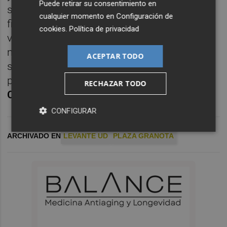
Puede retirar su consentimiento en
semana. He respetado a mi club y no he
cualquier momento en
Configuración de
firmado nada con nadie. La semana que
cookies
.
Política de privacidad
viene tomaremos una decisión", comentó
muy cauto el técnico. El Levante, dada su
ACEPTAR TODO
situación de un virtual no ascenso, ha ido
pasos por delante y
es la primera opción de
RECHAZAR TODO
Calero
.
CONFIGURAR
ARCHIVADO EN
LEVANTE UD
PLAZA GRANOTA