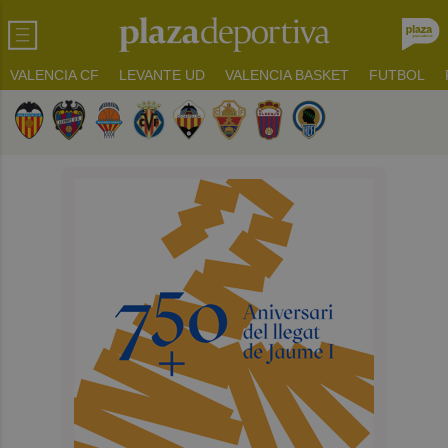
VALENCIA CF
LEVANTE UD
VALENCIA BASKET
FUTBOL