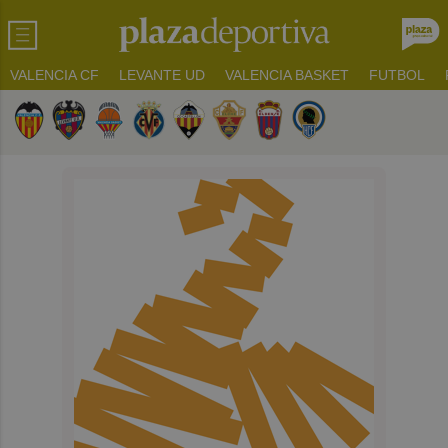
VALENCIA CF
LEVANTE UD
VALENCIA BASKET
FUTBOL