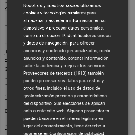
demostrado su potencial ante un gran rival.
Nosotros y nuestros socios utilizamos
Ahora llega la liga y supongo que llegarán
cookies y tecnologías similares para
muy mentalizados de lo que se juegan",
almacenar y acceder a información en su
prosiguió.
dispositivo y procesar datos personales,
como su dirección IP, identificadores únicos
Pese a la importancia de los puntos en
y datos de navegación, para ofrecer
juegos, recalcó que "
no es el último partido
anuncios y contenido personalizados, medir
anuncios y contenido, obtener información
de la Liga, ya que quedarán muchos puntos
sobre la audiencia y mejorar los servicios.
por disputar
. Es un partido importante en el
Proveedores de terceros (1913)
también
que jugamos dos rivales directos, pero
pueden procesar sus datos para estos y
queda mucho y por la experiencia de esta
otros fines, incluido el uso de datos de
temporada, esto va a estar reñido hasta el
geolocalización precisos y características
final.
Habrá que pelear hasta el último
del dispositivo. Sus elecciones se aplican
encuentro
".
solo a este sitio web. Algunos proveedores
pueden basarse en el interés legítimo en
lugar del consentimiento; tiene derecho a
De nuevo, el entrenador madrileño afrontará
oponerse en
Configuración de publicidad
.