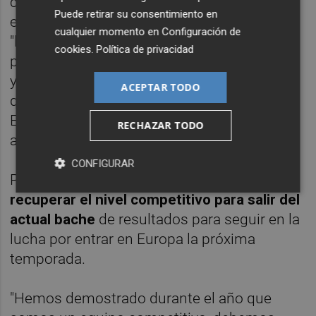
con numerosas bajas un partido, sobre todo
Puede retirar su consentimiento en
en defensa, por lo que aseguró que
cualquier momento en
Configuración de
"llegamos con bajas y hemos estado
cookies
.
Política de privacidad
probando con varios jugadores en esa zona,
ya que tenemos algún jugador polivalente
ACEPTAR TODO
que puede actuar en esa zona y ese puesto.
Estoy convencido que el que supla esa
RECHAZAR TODO
ausencia lo va a hacer muy bien seguro".
CONFIGURAR
Por último, subrayó que
su equipo debe
recuperar el nivel competitivo para salir del
actual bache
de resultados para seguir en la
lucha por entrar en Europa la próxima
temporada.
"Hemos demostrado durante el año que