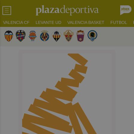
VALENCIA CF
LEVANTE UD
VALENCIA BASKET
FUTBOL