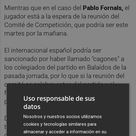
Mientras que en el caso del
Pablo Fornals,
el
jugador está a la espera de la reunión del
Comité de Competición, que podría ser este
martes por la mañana.
El internacional español podría ser
sancionado por haber llamado "cagones" a
los colegiados del partido en Balaídos de la
pasada jornada, por lo que si la reunión del
comité se celebra antes del partido y el
futbolista es finalmente sancionado no
Uso responsable de sus
podría jugar ante el Barcelona.
datos
Nosotros y nuestros socios utilizamos
De momento,
Fornals
está convocado y el
cookies y tecnologías similares para
técnico ha convocado también al joven
almacenar y acceder a información en su
centrocampista del filial Iván Martín por si el