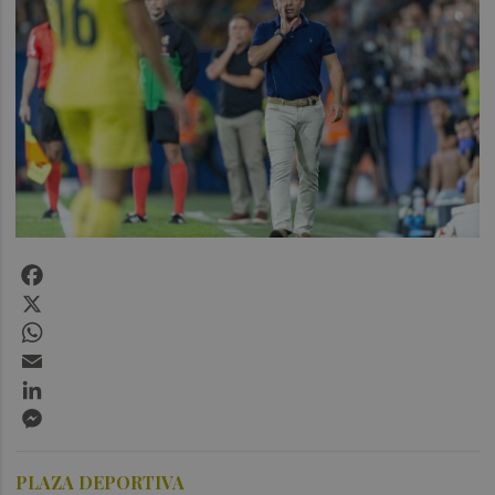
Facebook
X
WhatsApp
Email
LinkedIn
Messenger
PLAZA DEPORTIVA