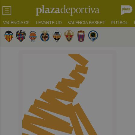
VALENCIA CF
LEVANTE UD
VALENCIA BASKET
FUTBOL