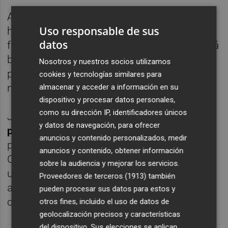
Asimismo,
Javi Fuego,
operado de la rodilla
Uso responsable de sus
hace dos semanas, estará al menos un mes
datos
fuera del equipo, por lo que el técnico deberá
buscar un jugador que pueda actuar en esa
Nosotros y nuestros socios utilizamos
posición más defensiva al no contar ya con
cookies y tecnologías similares para
ningún futbolista de ese corte específico.
almacenar y acceder a información en su
dispositivo y procesar datos personales,
como su dirección IP, identificadores únicos
Jugadores como
Manu Trigueros, con un
y datos de navegación, para ofrecer
perfil más creativo, o el de Miguel Layún
,
anuncios y contenido personalizados, medir
pueden ser la opción que podría utilizar
anuncios y contenido, obtener información
Calleja, opciones a las que se suma la de
sobre la audiencia y mejorar los servicios.
ubicar a un defensa central en esa posición,
Proveedores de terceros (1913)
también
aunque esta variante parece más
pueden procesar sus datos para estos y
complicada.
otros fines, incluido el uso de datos de
geolocalización precisos y características
del dispositivo. Sus elecciones se aplican