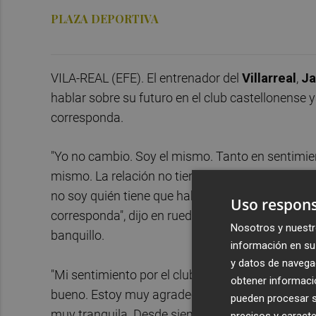
PLAZA DEPORTIVA
VILA-REAL (EFE). El entrenador del
Villarreal
,
Ja
hablar sobre su futuro en el club castellonense 
corresponda.
"Yo no cambio. Soy el mismo. Tanto en sentimien
mismo. La relación no tiene que cambiar. Si algu
no soy quién tiene que hablar. Tendrá que hablar
Uso respons
corresponda", dijo en rueda de prensa al ser pre
Nosotros y nuestr
banquillo.
información en su 
y datos de navega
"Mi sentimiento por el club no va a cambiar en 
obtener informació
bueno. Estoy muy agradecido al Villarreal y creo
pueden procesar su
muy tranquila. Desde siempre he dado todo por el 
precisos y caracte