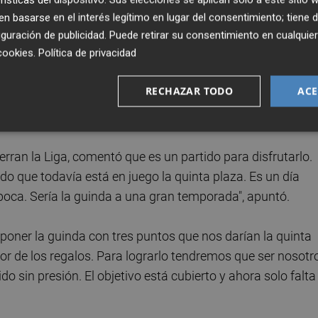
s decisiones las tiene que tomar quien las tiene que toma
 basarse en el interés legítimo en lugar del consentimiento; tiene 
guración de publicidad
. Puede retirar su consentimiento en cualqu
timo día", agregó al respecto.
cookies
.
Política de privacidad
ista de lo que opina sobre la plantilla y cuál es mi idea p
RECHAZAR TODO
ACE
ir ya lo haremos la semana que viene. Tanto para hablar 
ierran la Liga, comentó que es un partido para disfrutarlo.
o que todavía está en juego la quinta plaza. Es un día
oca. Sería la guinda a una gran temporada", apuntó.
oner la guinda con tres puntos que nos darían la quinta
or de los regalos. Para lograrlo tendremos que ser nosotr
ido sin presión. El objetivo está cubierto y ahora solo falta