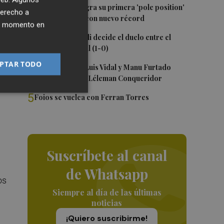
2
Jorge Martín logra su primera 'pole position'
r.
derecho a
en Silverstone, con nuevo récord
ier momento en
3
Un gol de Bardeli decide el duelo entre el
Levante y su filial (1-0)
ara
PTAR TODO
4
Nacho Huerta, Luis Vidal y Manu Furtado
de
renuevan con el Léleman Conqueridor
5
Foios se vuelca con Ferran Torres
Suscríbete al canal
de Whatsapp
os
Siempre al día de las últimas
noticias
¡Quiero suscribirme!