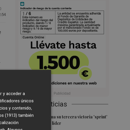
0
2:54
e
í
ro
r y acceder a
tificadores únicos
Últimas Noticias
cios y contenido,
os (1913)
también
1
Jorge Martín suma su tercera victoria 'sprint'
calización
del año y es más líder
 web. Algunos