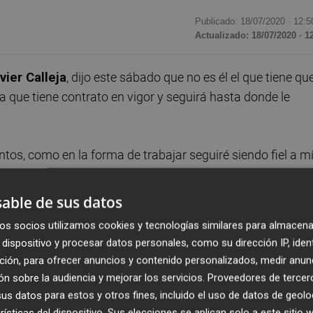
Publicado: 18/07/2020 ·
12:5
Actualizado: 18/07/2020 · 1
vier Calleja
, dijo este sábado que no es él el que tiene qu
ya que tiene contrato en vigor y seguirá hasta donde le
tos, como en la forma de trabajar seguiré siendo fiel a m
ien tiene que dar una explicación no soy yo. Sobre mi futu
 quién le toque. Yo voy a seguir aquí hasta que
able de sus datos
guntado por la posibilidad de que sea relevado en el
os socios utilizamos cookies y tecnologías similares para almacena
dispositivo y procesar datos personales, como su dirección IP, iden
ción, para ofrecer anuncios y contenido personalizados, medir anun
absoluto. Mi comportamiento y el del club siempre ha sido
n sobre la audiencia y mejorar los servicios.
Proveedores de tercer
 que el club también lo está conmigo. Mi conciencia está
s datos para estos y otros fines, incluido el uso de datos de geolo
club. Solo he intentado ser fiel a mi trabajo y los
rísticas del dispositivo. Sus elecciones se aplican solo a este sitio