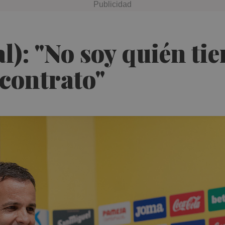
al): "No soy quién ti
 contrato"