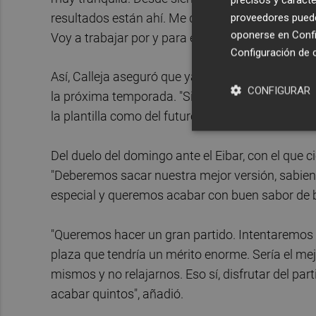
resultados están ahí. Me quedo con eso. Luego la
proveedores pueden
oponerse en
Confi
Voy a trabajar por y para el Villarreal hasta el úl
Configuración de 
Así, Calleja aseguró que ya ha dado su punto de v
CONFIGURAR
la próxima temporada. "Si nos tenemos que reun
la plantilla como del futuro", añadió.
Del duelo del domingo ante el Eibar, con el que c
"Deberemos sacar nuestra mejor versión, sabiend
especial y queremos acabar con buen sabor de b
"Queremos hacer un gran partido. Intentaremos p
plaza que tendría un mérito enorme. Sería el mej
mismos y no relajarnos. Eso sí, disfrutar del part
acabar quintos", añadió.