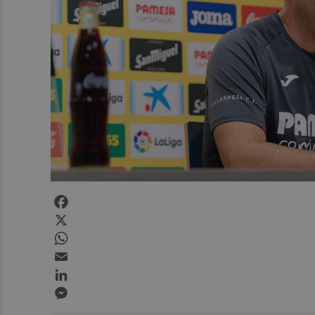
Facebook
X
WhatsApp
Email
LinkedIn
Messenger