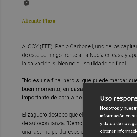
Messenger
Alicante Plaza
ALCOY (EFE). Pablo Carbonell, uno de los capita
de este domingo frente a La Nucía en casa y apu
la salvación, si bien no quiso tildarlo de final.
"No es una final pero sí que puede marcar que
buen momento, en casa se siente seguro y c
Uso respons
importante de cara a no estar sufriendo hasta 
Nosotros y nuestr
El zaguero destacó que el empate del domingo en
información en su 
de autoconfianza. “Demostramos que podemos jug
y datos de navega
obtener informació
una lástima perder esos dos puntos en el desc