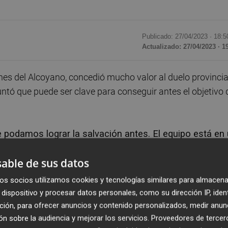
Publicado: 27/04/2023 ·
18:5
Actualizado: 27/04/2023 · 1
nes del Alcoyano, concedió mucho valor al duelo provincia
ntó que puede ser clave para conseguir antes el objetivo 
 podamos lograr la salvación antes. El equipo está en
on la ayuda de nuestra afición podemos dar un paso m
able de sus datos
la última jornada", señaló.
os socios utilizamos cookies y tecnologías similares para almacena
 casa del líder Eldense ha sido una importante inyección
dispositivo y procesar datos personales, como su dirección IP, iden
ar de tú a tú con cualquier equipo de la categoría. Fue
ción, para ofrecer anuncios y contenido personalizados, medir anun
n sobre la audiencia y mejorar los servicios.
Proveedores de tercer
uento porque durante muchos minutos del partido fuimos