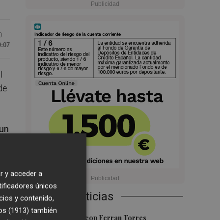
0
9:07
l
de
 un
uy
r y acceder a
tificadores únicos
Últimas Noticias
cios y contenido,
os (1913)
también
1
Foios se vuelca con Ferran Torres