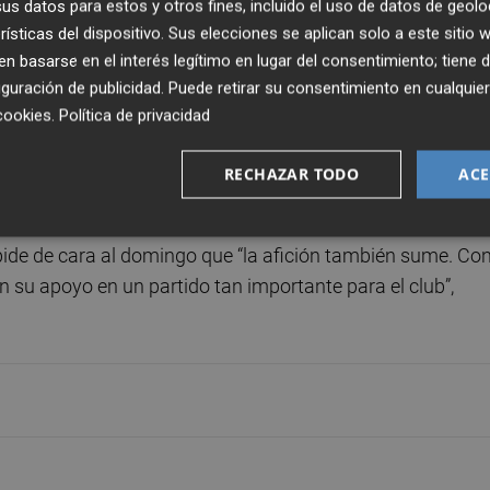
s datos para estos y otros fines, incluido el uso de datos de geolo
rísticas del dispositivo. Sus elecciones se aplican solo a este sitio
 basarse en el interés legítimo en lugar del consentimiento; tiene 
o ese punto” contra el líder y sumar una victoria que
guración de publicidad
. Puede retirar su consentimiento en cualqu
un punto de la competición que cualquier detalle cue
cookies
.
Política de privacidad
favor el 'goal average', que también es importante
RECHAZAR TODO
ACE
as su lesión, recalcó que su equipo “está en una buena
pide de cara al domingo que “la afición también sume. Co
su apoyo en un partido tan importante para el club”,