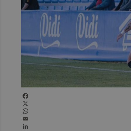
Facebook
X
WhatsApp
Email
LinkedIn