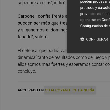
pueden procesar su
superiores a ellos”, indicó.
precisos y caracte
proveedores pueden
Carbonell confía frente a La Nucía “hacer buen
oponerse en
Confi
pueden ser más que tres puntos. “Estamos en 
Configuración de 
y si ganamos el domingo tendremos a nuestro 
tenerlo”, valoró.
CONFIGURAR
El defensa, que podría volver a la titularidad tr
dinámica” tanto de resultados como de juego y 
ellos somos más fuertes y esperamos contar con 
concluyó.
ARCHIVADO EN
CD ALCOYANO
CF LA NUCÍA