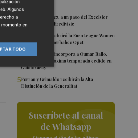
calización
 web. Algunos
2
Mario Domínguez, a un paso del Excelsior
derecho a
Róterdam de la Eredivisie
ier momento en
nta
3
Valencia Basket abrirá la EuroLeague Women
en casa ante Fenerbahce Opet
PTAR TODO
4
Valencia Basket incorpora a Oumar Ballo,
que jugará la próxima temporada cedido en
Galatasaray
n
5
Ferran y Grimaldo recibirán la Alta
Distinción de la Generalitat
Suscríbete al canal
de Whatsapp
Siempre al día de las últimas