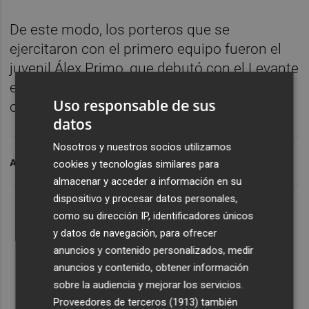
De este modo, los porteros que se
ejercitaron con el primero equipo fueron el
juvenil Álex Primo, que debutó con el Levante
en Primera División a los 17 años, y el
Uso responsable de sus
cancerbero del filial Pablo Cuñat.
datos
Nosotros y nuestros socios utilizamos
ARCHIVADO EN
LEVANTE UD
PLAZA GRANOTA
cookies y tecnologías similares para
almacenar y acceder a información en su
dispositivo y procesar datos personales,
como su dirección IP, identificadores únicos
y datos de navegación, para ofrecer
anuncios y contenido personalizados, medir
anuncios y contenido, obtener información
sobre la audiencia y mejorar los servicios.
Proveedores de terceros (1913)
también