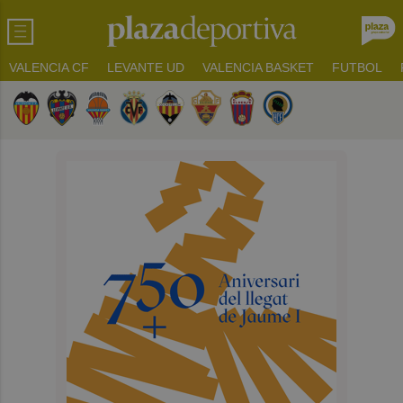
VALENCIA CF
LEVANTE UD
VALENCIA BASKET
FUTBOL