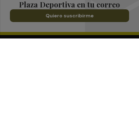
Plaza Deportiva en tu correo
Quiero suscribirme
Suscríbete al Boletín
Todos los días a primera hora en tu email
¡Quiero suscribirme!
Síguenos en redes
Plaza Deportiva, desde cualquier medio