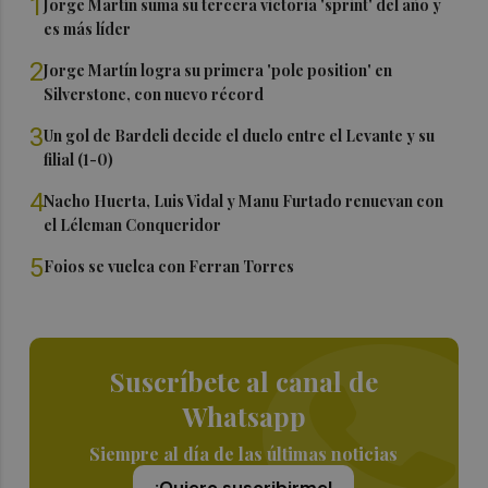
1
Jorge Martín suma su tercera victoria 'sprint' del año y
es más líder
2
Jorge Martín logra su primera 'pole position' en
Silverstone, con nuevo récord
3
Un gol de Bardeli decide el duelo entre el Levante y su
filial (1-0)
4
Nacho Huerta, Luis Vidal y Manu Furtado renuevan con
el Léleman Conqueridor
5
Foios se vuelca con Ferran Torres
Suscríbete al canal de
Whatsapp
Siempre al día de las últimas noticias
¡Quiero suscribirme!