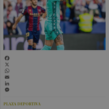
Facebook
X
WhatsApp
Email
LinkedIn
Messenger
PLAZA DEPORTIVA