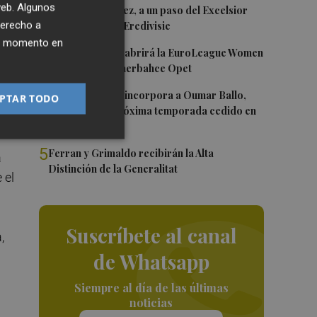
 web. Algunos
2
Mario Domínguez, a un paso del Excelsior
derecho a
Róterdam de la Eredivisie
 es
ier momento en
3
Valencia Basket abrirá la EuroLeague Women
en casa ante Fenerbahce Opet
4
Valencia Basket incorpora a Oumar Ballo,
PTAR TODO
que jugará la próxima temporada cedido en
Galatasaray
5
Ferran y Grimaldo recibirán la Alta
a
Distinción de la Generalitat
 el
Suscríbete al canal
,
de Whatsapp
Siempre al día de las últimas
noticias