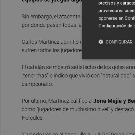
precisos y caracte
proveedores pueden
Sin embargo, el atacante recordó la importancia 
oponerse en
Confi
por donde pasan todas las opciones" de pelear 
Configuración de 
Carlos Martínez admitió no estar en su mejor mo
CONFIGURAR
sufren todos los jugadores durante un campeon
El catalán se mostró satisfecho de los goles ano
"tener más" e indicó que vivió con "naturalidad" 
campeonato.
Por último, Martínez calificó a
Jona Mejía y Be
como "jugadores de muchísimo nivel" y destacó la
Hércules.
"Cuando ves en el banquillo a Juli, Pol Roigé, C