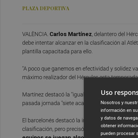
PLAZA DEPORTIVA
VALÈNCIA.
Carlos Martínez
, delantero del Hér
debe intentar alcanzar en la clasificación al Atl
plantilla capacitada para ello.
"A poco que ganemos en efectividad y solidez vam
máximo realizador del Hércules esta temporada
Uso respons
Martínez destacó la "igualdad" que existe en el G
pasada jornada "siete acabaron con empate".
Nosotros y nuestr
información en su 
y datos de navega
El barcelonés destacó la importancia de poder enl
obtener informació
clasificación, pero precisó que en esta fase de 
pueden procesar su
equipos se juegan algo".