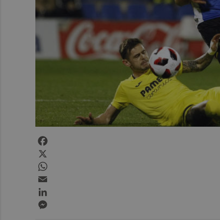
Facebook
X
WhatsApp
Email
LinkedIn
Messenger