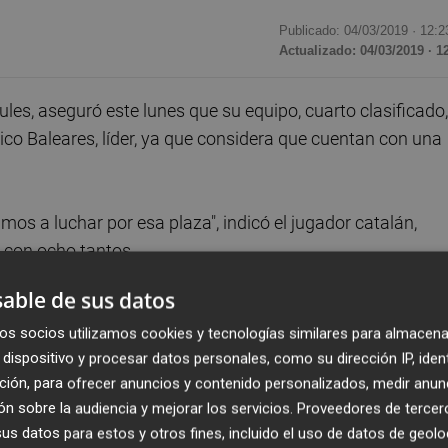
Publicado: 04/03/2019 ·
12:2
Actualizado: 04/03/2019 · 1
cules, aseguró este lunes que su equipo, cuarto clasificado,
ético Baleares, líder, ya que considera que cuentan con una
os a luchar por esa plaza", indicó el jugador catalán,
 con ocho tantos.
able de sus datos
rupo III y recordó que de los diez partidos disputados est
os socios utilizamos cookies y tecnologías similares para almacena
dispositivo y procesar datos personales, como su dirección IP, iden
ción, para ofrecer anuncios y contenido personalizados, medir anun
azar una victoria fuera para dar un "tirón" en la
n sobre la audiencia y mejorar los servicios.
Proveedores de tercer
la competición
"todo cuesta más porque todos los
s datos para estos y otros fines, incluido el uso de datos de geolo