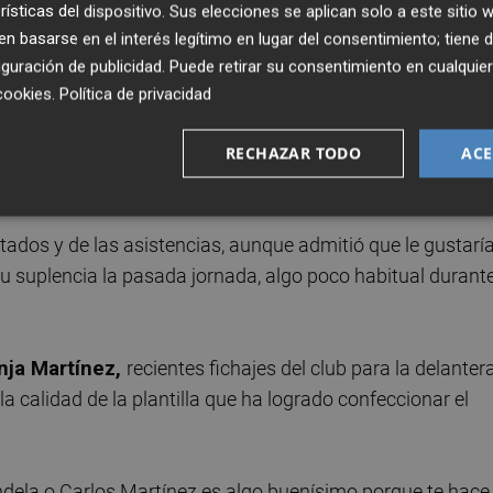
rísticas del dispositivo. Sus elecciones se aplican solo a este sitio
 basarse en el interés legítimo en lugar del consentimiento; tiene 
de que el Hércules se haga "fuerte" en su estadio "porque
guración de publicidad
. Puede retirar su consentimiento en cualqu
por una plaza en la promoción de ascenso.
cookies
.
Política de privacidad
mento de juego, algo que achacó a los "altibajos" que
RECHAZAR TODO
ACE
ato.
tados y de las asistencias, aunque admitió que le gustarí
su suplencia la pasada jornada, algo poco habitual durante
nja Martínez,
recientes fichajes del club para la delantera
 calidad de la plantilla que ha logrado confeccionar el
andela o Carlos Martínez es algo buenísimo porque te hace