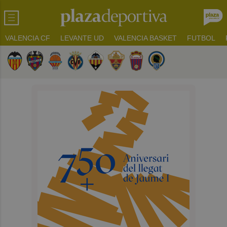
VALENCIA CF
LEVANTE UD
VALENCIA BASKET
FUTBOL