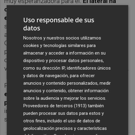
muy esperanzadora para él.
El lateral ha
contado con minutos en los tres
encuentros
, donde ha dejado buenas
Uso responsable de sus
sensaciones. Por el momento, ya ha
datos
adelantado en el carril izquierdo a Lucas
Nosotros y nuestros socios utilizamos
Orbán, a quien Ayestarán tan solo ha
cookies y tecnologías similares para
probado de central, mientras que Siqueira
almacenar y acceder a información en su
continúa lesionado, y la entidad de Mestalla
dispositivo y procesar datos personales,
vería con buenos ojos la salida del brasileño.
como su dirección IP, identificadores únicos
y datos de navegación, para ofrecer
anuncios y contenido personalizados, medir
Por el momento,
ambos canteranos figuran
anuncios y contenido, obtener información
en la web del club como jugadores del
sobre la audiencia y mejorar los servicios.
primer equipo.
Una declaración de
Proveedores de terceros (1913)
también
intenciones de cara a dos jóvenes que
pueden procesar sus datos para estos y
siguen ganándose un hueco en la plantilla.
otros fines, incluido el uso de datos de
geolocalización precisos y características