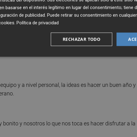
 basarse en el interés legítimo en lugar del consentimiento; tiene 
guración de publicidad
. Puede retirar su consentimiento en cualqu
cookies
.
Política de privacidad
lidad ganadora, como era como jugador, aprieta mucho y 
RECHAZAR TODO
ACE
r las cosas bien, estamos para hacer un buen equipo y dej
equipo y a nivel personal, la ideas es hacer un buen año y
verano.
 bonito y nosotros lo que nos toca es hacer disfrutar a la