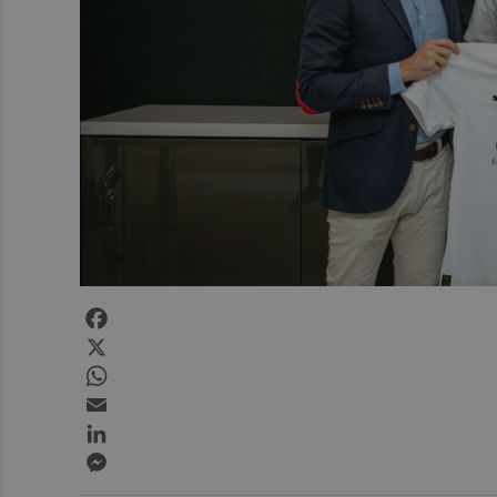
Facebook
X
WhatsApp
Email
LinkedIn
Messenger