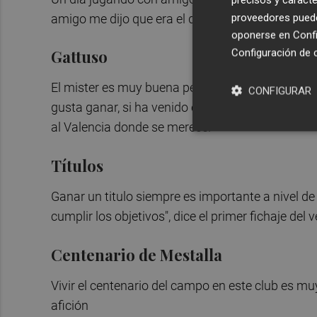
proveedores pueden
amigo me dijo que era el destino.
oponerse en
Confi
Configuración de 
Gattuso
El mister es muy buena persona, con una menta
CONFIGURAR
gusta ganar, si ha venido es porque quiere hace
al Valencia donde se merece.
Títulos
Ganar un titulo siempre es importante a nivel de 
cumplir los objetivos", dice el primer fichaje del 
Centenario de Mestalla
Vivir el centenario del campo en este club es muy
afición