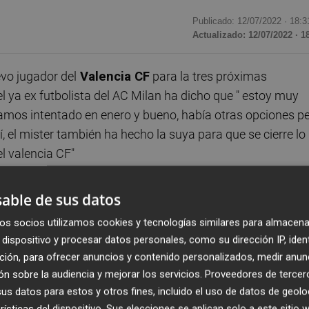
Publicado: 12/07/2022 ·
18:3
Actualizado: 12/07/2022 · 1
vo jugador del
Valencia CF
para la tres próximas
l ya ex futbolista del AC Milan ha dicho que " estoy muy
íamos intentado en enero y bueno, había otras opciones p
, el mister también ha hecho la suya para que se cierre lo
l valencia CF"
able de sus datos
reíble, una afición increíble... además este estadio me tra
os socios utilizamos cookies y tecnologías similares para almacena
rofesional y también el club al que le hice mi primer go
dispositivo y procesar datos personales, como su dirección IP, iden
ción, para ofrecer anuncios y contenido personalizados, medir anun
n sobre la audiencia y mejorar los servicios.
Proveedores de tercer
s datos para estos y otros fines, incluido el uso de datos de geolo
eta y al llegar era la del Valencia con el '8' de Baraja y 
rísticas del dispositivo. Sus elecciones se aplican solo a este sitio