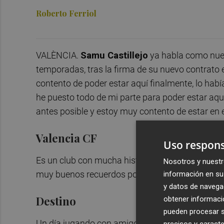
Roberto Ferriol
VALÈNCIA.
Samu Castillejo
ya habla como nue
temporadas, tras la firma de su nuevo contrato e
contento de poder estar aquí finalmente, lo hab
he puesto todo de mi parte para poder estar aquí
antes posible y estoy muy contento de estar en e
Valencia CF
Uso respons
Es un club con mucha historia con un estadio inc
Nosotros y nuestr
muy buenos recuerdos porque fue mi debut como p
información en su 
y datos de navega
Destino
obtener informació
pueden procesar su
Un día jugando con amigos al pádel cogí una camis
precisos y caracte