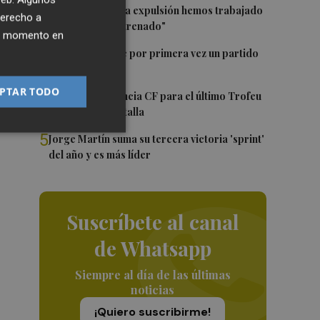
2
Pepelu: "Hasta la expulsión hemos trabajado
derecho a
como hemos entrenado"
ier momento en
3
Kiat Lim preside por primera vez un partido
en Mestalla
le
PTAR TODO
4
El once del Valencia CF para el último Trofeu
ar
Taronja de Mestalla
5
Jorge Martín suma su tercera victoria 'sprint'
del año y es más líder
Suscríbete al canal
de Whatsapp
Siempre al día de las últimas
noticias
¡Quiero suscribirme!