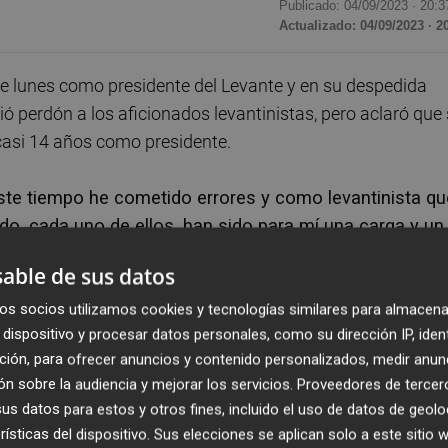
Publicado: 04/09/2023 ·
20:3
Actualizado: 04/09/2023 · 2
e lunes como presidente del Levante y en su despedida
ió perdón a los aficionados levantinistas, pero aclaró que
s casi 14 años como presidente.
este tiempo he cometido errores y como levantinista qu
, cada uno de ellos, han sido para mí una carga y un
r ello que humildemente quiero aprovechar esta carta
able de sus datos
ida a los medios de comunicación.
os socios utilizamos cookies y tecnologías similares para almacena
dispositivo y procesar datos personales, como su dirección IP, iden
 tengo que sentirme orgulloso por el trabajo realizado, y
ción, para ofrecer anuncios y contenido personalizados, medir anun
nsformar una sociedad en una institución moderna, en un
n sobre la audiencia y mejorar los servicios.
Proveedores de tercer
uido a reforzar nuestro orgullo de pertenencia y nuestras
s datos para estos y otros fines, incluido el uso de datos de geolo
, agregó.
rísticas del dispositivo. Sus elecciones se aplican solo a este sitio