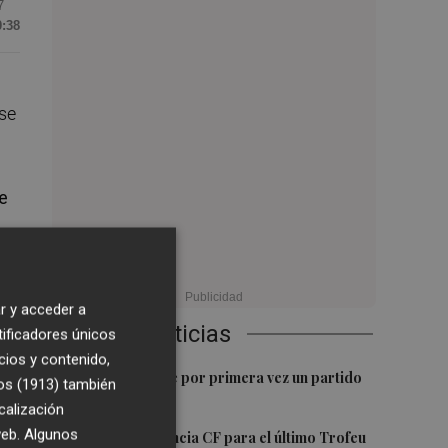
7
0:38
 se
e
r y acceder a
Últimas Noticias
tificadores únicos
a
cios y contenido,
1
Kiat Lim preside por primera vez un partido
os (1913)
también
en Mestalla
calización
2
 web. Algunos
El once del Valencia CF para el último Trofeu