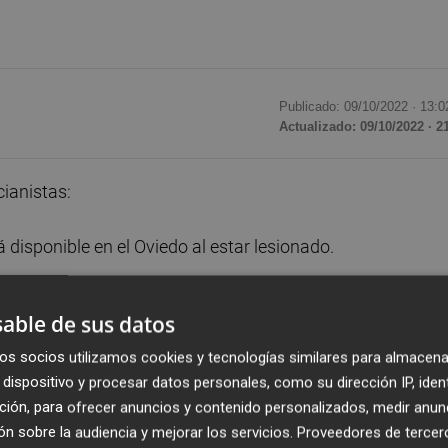
Publicado: 09/10/2022 ·
13:0
Actualizado: 09/10/2022 · 2
ianistas:
 disponible en el Oviedo al estar lesionado.
 en una defensa de cinco centrales y ayudó a que el Legan
able de sus datos
os socios utilizamos cookies y tecnologías similares para almacena
dispositivo y procesar datos personales, como su dirección IP, iden
ampo en el minuto 72 en la victoria por la mínima del CD
ción, para ofrecer anuncios y contenido personalizados, medir anun
n sobre la audiencia y mejorar los servicios.
Proveedores de tercer