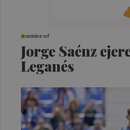
cedidos vcf
Jorge Saénz ejerc
Leganés