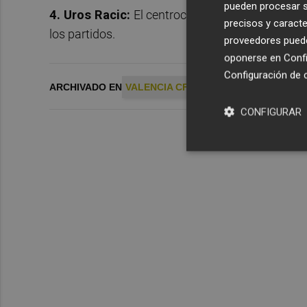
pueden procesar su
4. Uros Racic:
El centrocampista serbio jugó de
precisos y caracte
los partidos.
proveedores pueden
oponerse en
Confi
Configuración de 
ARCHIVADO EN
VALENCIA CF
CEDIDOS VCF
CONFIGURAR