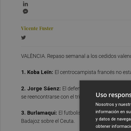
LinkedIn
Messenger
Vicente Fuster
VALÈNCIA. Repaso semanal a los cedidos valenc
1. Koba Leïn:
El centrocampista francés no está
2. Jorge Sáenz:
El defensa canario fue titular
Uso respons
se reencontrarse con el triunfo en Cartagena.
Nosotros y nuestr
información en su 
3. Burlamaqui:
El futbolista peruano saltó al c
y datos de navega
Badajoz sobre el Ceuta.
obtener informació