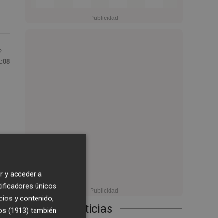
2
1:08
és
r y acceder a
tificadores únicos
cios y contenido,
Últimas Noticias
os (1913)
también