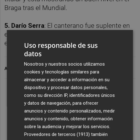
Braga tras el Mundial.
5. Darío Serra
: El canterano fue suplente en
el partido del Go Ahead Eagles y sigue
esperando su oportunidad en la Eredivisie.
Uso responsable de sus
datos
Nosotros y nuestros socios utilizamos
ARCHIVADO EN
CEDIDOS VCF
VALENCIA CF
cookies y tecnologías similares para
almacenar y acceder a información en su
dispositivo y procesar datos personales,
como su dirección IP, identificadores únicos
y datos de navegación, para ofrecer
anuncios y contenido personalizados, medir
anuncios y contenido, obtener información
sobre la audiencia y mejorar los servicios.
Proveedores de terceros (1913)
también