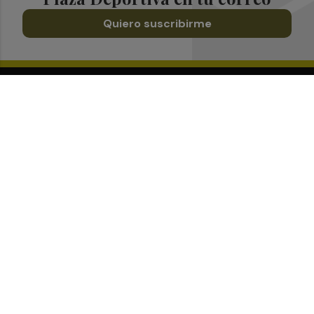
Quiero suscribirme
Suscríbete al Boletín
Todos los días a primera hora en tu email
¡Quiero suscribirme!
Síguenos en redes
Plaza Deportiva, desde cualquier medio