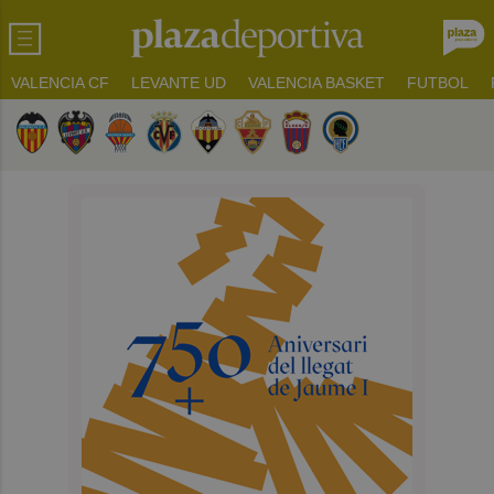
VALENCIA CF
LEVANTE UD
VALENCIA BASKET
FUTBOL