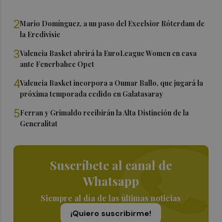
2
Mario Domínguez, a un paso del Excelsior Róterdam de
la Eredivisie
3
Valencia Basket abrirá la EuroLeague Women en casa
ante Fenerbahce Opet
4
Valencia Basket incorpora a Oumar Ballo, que jugará la
próxima temporada cedido en Galatasaray
5
Ferran y Grimaldo recibirán la Alta Distinción de la
Generalitat
Suscríbete al canal de
Whatsapp
Siempre al día de las últimas noticias
¡Quiero suscribirme!