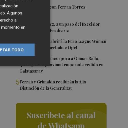
calización
1
Foios se vuelca con Ferran Torres
 web. Algunos
derecho a
2
Mario Domínguez, a un paso del Excelsior
ier momento en
Róterdam de la Eredivisie
3
Valencia Basket abrirá la EuroLeague Women
en casa ante Fenerbahce Opet
PTAR TODO
4
Valencia Basket incorpora a Oumar Ballo,
que jugará la próxima temporada cedido en
Galatasaray
5
Ferran y Grimaldo recibirán la Alta
Distinción de la Generalitat
Suscríbete al canal
de Whatsapp