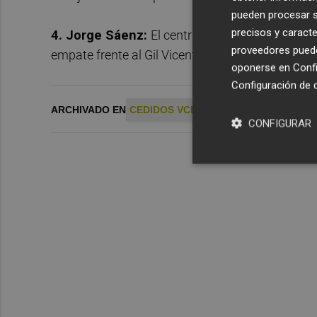
pueden procesar su
precisos y caracte
4. Jorge Sáenz:
El central canario no entró en
proveedores pueden
empate frente al Gil Vicente.
oponerse en
Confi
Configuración de 
ARCHIVADO EN
CEDIDOS VCF
VALENCIA CF
CONFIGURAR