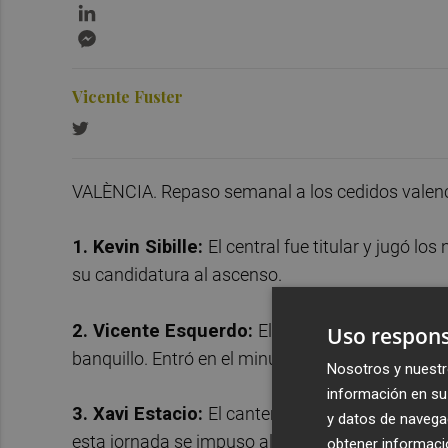
LinkedIn
Messenger
Vicente Fuster
VALÈNCIA. Repaso semanal a los cedidos valenc
1. Kevin Sibille:
El central fue titular y jugó l
su candidatura al ascenso.
2. Vicente Esquerdo:
El canterano superó sus 
Uso respons
banquillo. Entró en el minuto 56 y contribuyó en l
Nosotros y nuestr
información en su 
3. Xavi Estacio:
El canterano volvió a ser titula
y datos de navega
esta jornada se impuso al Toledo.
obtener informació