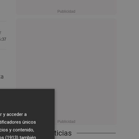
7
6:37
ta
el
r y acceder a
tificadores únicos
cios y contenido,
Últimas Noticias
os (1913)
también