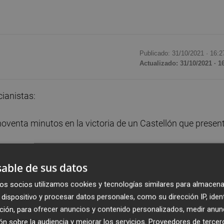
Publicado: 31/10/2021 ·
16:2
Actualizado: 31/10/2021 · 1
ianistas:
os noventa minutos en la victoria de un Castellón que presen
problemas físicos y volvió a los planes de Escobar desde 
able de sus datos
a victoria por 2-1 sobre el Atlético Baleares.
os socios utilizamos cookies y tecnologías similares para almacena
dispositivo y procesar datos personales, como su dirección IP, iden
r y se ha asentado en las alineaciones de la UD Alzira, que
ción, para ofrecer anuncios y contenido personalizados, medir anun
n sobre la audiencia y mejorar los servicios.
Proveedores de tercer