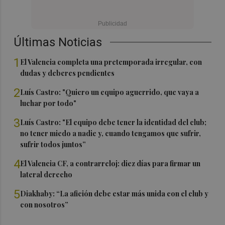
Últimas Noticias
1
El Valencia completa una pretemporada irregular, con
dudas y deberes pendientes
2
Luís Castro: "Quiero un equipo aguerrido, que vaya a
luchar por todo"
3
Luís Castro: "El equipo debe tener la identidad del club;
no tener miedo a nadie y, cuando tengamos que sufrir,
sufrir todos juntos”
4
El Valencia CF, a contrarreloj: diez días para firmar un
lateral derecho
5
Diakhaby: “La afición debe estar más unida con el club y
con nosotros”