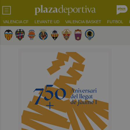
VALENCIA CF
LEVANTE UD
VALENCIA BASKET
FUTBOL