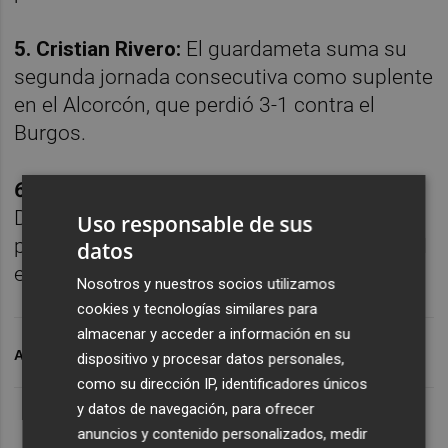
5. Cristian Rivero:
El guardameta suma su
segunda jornada consecutiva como suplente
en el Alcorcón, que perdió 3-1 contra el
Burgos.
6. Manu Vallejo:
El delantero debutó con el
Deportivo Alavés al salir en el minuto 53,
Uso responsable de sus
pero los vascos acabaron derrotados por 3-1
datos
en su visita al Martínez Valero.
Nosotros y nuestros socios utilizamos
cookies y tecnologías similares para
almacenar y acceder a información en su
ARCHIVADO EN
CEDIDOS VCF
VALENCIA CF
dispositivo y procesar datos personales,
como su dirección IP, identificadores únicos
y datos de navegación, para ofrecer
anuncios y contenido personalizados, medir