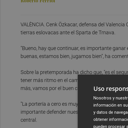
Roberto Ferriol
VALÈNCIA. Cenk Özkacar, defensa del Valencia CF
tierras eslovacas ante el Sparta de Trnava.
"Bueno, hay que continuar, es importante ganar
buenas, estamos bien, jugamos bien", ha coment
Sobre la pretemporada ha dicho que, "es el seg
tener más ritmo en el campo, jugamos como un e
Uso respons
más, vamos por el buen camino".
Nosotros y nuestr
"La portería a cero es muy importante, si la de
información en su 
importante defender nuestra portería, es algo 
y datos de navega
obtener informació
central.
pueden procesar su