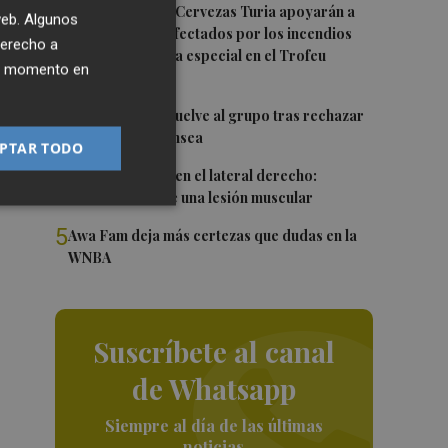
2
El Valencia CF y Cervezas Turia apoyarán a
 web. Algunos
los hosteleros afectados por los incendios
derecho a
con una iniciativa especial en el Trofeu
ier momento en
Taronja
3
André Almeida vuelve al grupo tras rechazar
su salida al Swansea
PTAR TODO
4
Más problemas en el lateral derecho:
Monferrer sufre una lesión muscular
5
Awa Fam deja más certezas que dudas en la
WNBA
Suscríbete al canal
de Whatsapp
Siempre al día de las últimas
noticias