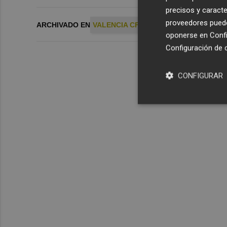
precisos y caracte
proveedores pueden
ARCHIVADO EN
VALENCIA CF
PRETEMPORADA
CEN
oponerse en
Confi
Configuración de 
CONFIGURAR