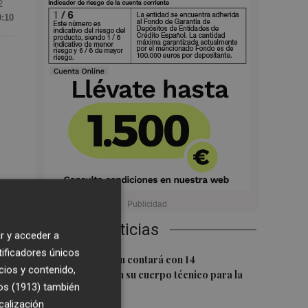
2
9:10
Últimas Noticias
r y acceder a
tificadores únicos
1
Carlos Corberán contará con 14
 en
cios y contenido,
profesionales en su cuerpo técnico para la
os (1913)
también
2026-27
calización