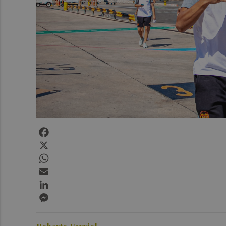
Facebook
X
WhatsApp
Email
LinkedIn
Messenger