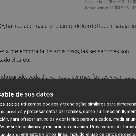
Publicado: 22/07/2023 ·
19:0
Actualizado: 22/07/2023 · 1
, ha hablado tras el encuentro de los de Rubén Baraja en
 esta pretemporada los amistosos, las sensaciones son
ado el turco.
undo partido, cada día vamos a ser más fuertes y vamos a
quipo, como una familia pero hay que seguir y trabajar
able de sus datos
os socios utilizamos cookies y tecnologías similares para almacena
jamos a cero vamos a ganar partidos marcando un gol, es
dispositivo y procesar datos personales, como su dirección IP, iden
muy importante esta temporada para nosotros", ha cerrado
ción, para ofrecer anuncios y contenido personalizados, medir anun
n sobre la audiencia y mejorar los servicios.
Proveedores de tercer
s datos para estos y otros fines, incluido el uso de datos de geolo