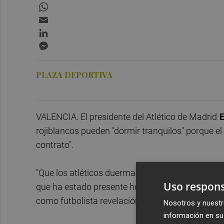
WhatsApp
Email
LinkedIn
Messenger
PLAZA DEPORTIVA
VALENCIA. El presidente del Atlético de Madrid
E
rojiblancos pueden "dormir tranquilos" porque e
contrato".
"Que los atléticos duerman tranquilos, porque el
Uso respons
que ha estado presente hoy en la entrega del pre
como futbolista revelación de la temporada.
Nosotros y nuestr
información en su 