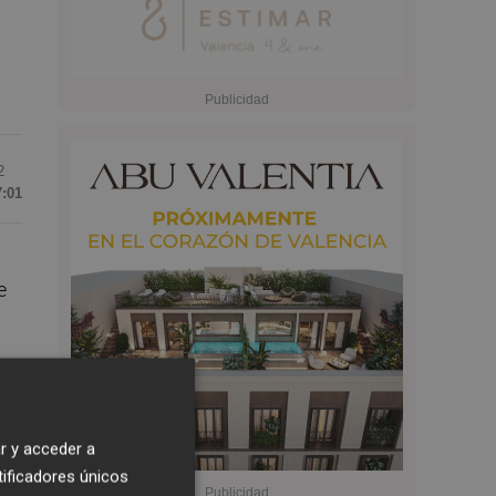
2
7:01
e
zo,
r y acceder a
tificadores únicos