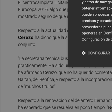
y datos de navega
El centrocampista ilicitano fue descartado de la 
obtener informació
Eurocopa 2016, algo que para Cerezo es "un disgu
pueden procesar su
mostrado seguro de que estará en la selección 
precisos y caracte
proveedores pueden
Respecto a la actualidad del conjunto rojiblanc
oponerse en
Confi
Cerezo
ha dicho que la secretaría técnica del c
Configuración de 
conjunto.
CONFIGURAR
"La secretaría técnica busca un delantero, traba
prácticamente. Ha sido un gran equipo porque
ha afirmado Cerezo, que no ha querido comentar
Gaitán, del Benfica, y respecto a la incorporació
de "muchos títulos".
Respecto a la renovación del delantero Fernando
ha esperado que se resuelva en poco tiempo. "No