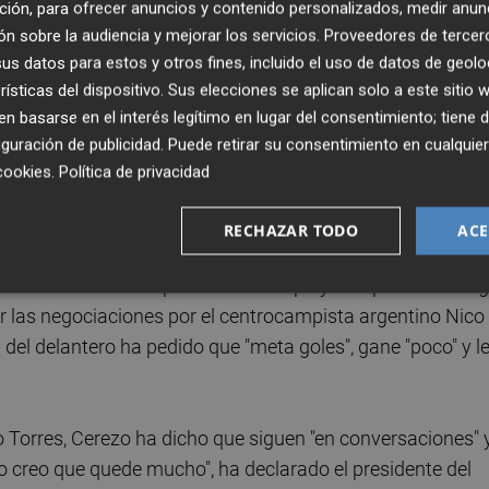
ción, para ofrecer anuncios y contenido personalizados, medir anun
convocatoria final de la selección española para la
n sobre la audiencia y mejorar los servicios.
Proveedores de tercer
sto" para el jugador, pero el presidente rojiblanco se ha
s datos para estos y otros fines, incluido el uso de datos de geolo
"en muy poco tiempo".
rísticas del dispositivo. Sus elecciones se aplican solo a este sitio
 basarse en el interés legítimo en lugar del consentimiento; tiene 
o y sus refuerzos para la próxima temporada,
Enrique
guración de publicidad
. Puede retirar su consentimiento en cualqu
lub busca "un delantero" y algunos "retoques" para el
cookies
.
Política de privacidad
RECHAZAR TODO
ACE
jamos para retocar el equipo, que va a ser el mismo
 hemos sido subcampeones de Europa y campeones de Lig
 las negociaciones por el centrocampista argentino Nico
n del delantero ha pedido que "meta goles", gane "poco" y l
 Torres, Cerezo ha dicho que siguen "en conversaciones" 
 creo que quede mucho", ha declarado el presidente del