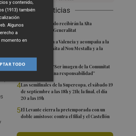
cios y contenido,
Últimas Noticias
os (1913)
también
calización
1
Ferran y Grimaldo recibirán la Alta
 web. Algunos
Distinción de la Generalitat
derecho a
ier momento en
2
Kiat Lim regresa a Valencia y acompaña a la
plantilla en su visita al Nou Mestalla y a la
Basílica
PTAR TODO
3
Ferran Torres: “Ser imagen de la Comunitat
es un orgullo y una responsabilidad”
a",
4
Las semifinales de la Supercopa, el sábado 19
de septiembre a las 18h y 21h; la final, el día
es
20 a las 19h
5
El Levante cierra la pretemporada con un
doble amistoso: contra el filial y el Castellón
y