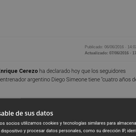
Publicado: 06/06/2016 ·
14:0
Actualizado: 07/06/2016 · 1
nrique Cerezo
ha declarado hoy que los seguidores
l entrenador argentino Diego Simeone tiene "cuatro años d
 'Cholo' tiene cuatro años de contrato", ha asegurado Cere
able de sus datos
mio 'Apuesta del año' al jugador rojiblanco
Saúl Ñíguez
os socios utilizamos cookies y tecnologías similares para almacena
dispositivo y procesar datos personales, como su dirección IP, iden