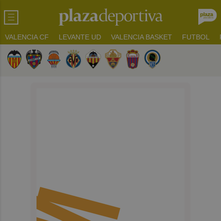
VALENCIA CF
LEVANTE UD
VALENCIA BASKET
FUTBOL