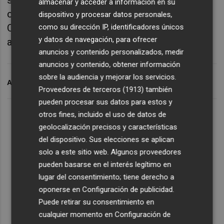
almacenar y acceder a información en su
categoría masculina lo marcó el alemán
dispositivo y procesar datos personales,
Christian Riedl (4’ 20’’) y en mujeres la
como su dirección IP, identificadores únicos
y datos de navegación, para ofrecer
australiana Suzy Walsham (5’ 31’’).
anuncios y contenido personalizados, medir
anuncios y contenido, obtener información
sobre la audiencia y mejorar los servicios.
ARCHIVADO EN
SUBIDA VERTICAL GRAN HOTEL BAL
Proveedores de terceros (1913)
también
pueden procesar sus datos para estos y
otros fines, incluido el uso de datos de
geolocalización precisos y características
del dispositivo. Sus elecciones se aplican
solo a este sitio web. Algunos proveedores
pueden basarse en el interés legítimo en
lugar del consentimiento; tiene derecho a
oponerse en
Configuración de publicidad
.
Puede retirar su consentimiento en
cualquier momento en
Configuración de