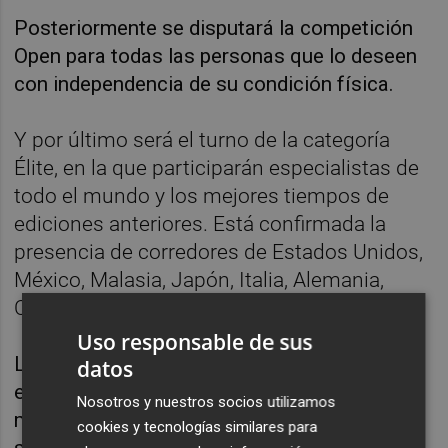
Posteriormente se disputará la competición
Open para todas las personas que lo deseen
con independencia de su condición física.
Y por último será el turno de la categoría
Élite, en la que participarán especialistas de
todo el mundo y los mejores tiempos de
ediciones anteriores. Está confirmada la
presencia de corredores de Estados Unidos,
México, Malasia, Japón, Italia, Alemania,
Chequia o Eslovaquia, entre otros países.
Uso responsable de sus
La organización ha establecido para esta
datos
edición más de 3.000 euros en premios en
Nosotros y nuestros socios utilizamos
metálico y una prima en caso de que se
cookies y tecnologías similares para
superen los récords de la carrera, que en