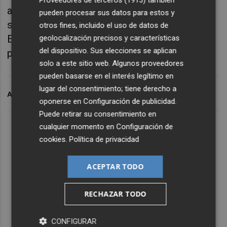
Proveedores de terceros (1913)
también
antes de viajar a Málaga que tantos partidos
pueden procesar sus datos para estos y
sin marcar un gol suponen "un lastre" para un
otros fines, incluido el uso de datos de
Eldense en caída libre y tras un pésimo
geolocalización precisos y características
del dispositivo. Sus elecciones se aplican
partido en Málaga pidió perdón.
solo a este sitio web. Algunos proveedores
pueden basarse en el interés legítimo en
lugar del consentimiento; tiene derecho a
ARCHIVADO EN
CD ELDENSE
PONZ
oponerse en
Configuración de publicidad
.
Puede retirar su consentimiento en
cualquier momento en
Configuración de
cookies
.
Política de privacidad
ACEPTAR TODO
RECHAZAR TODO
CONFIGURAR