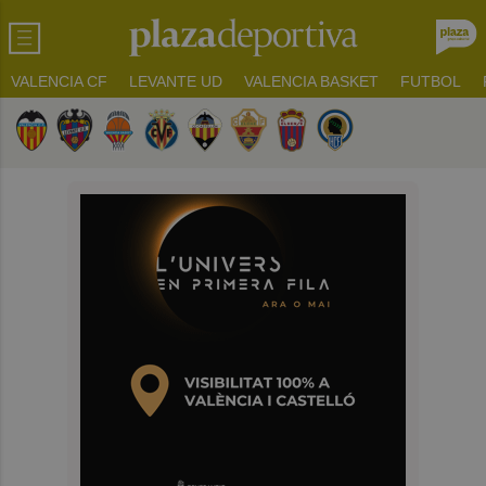
VALENCIA CF
LEVANTE UD
VALENCIA BASKET
FUTBOL