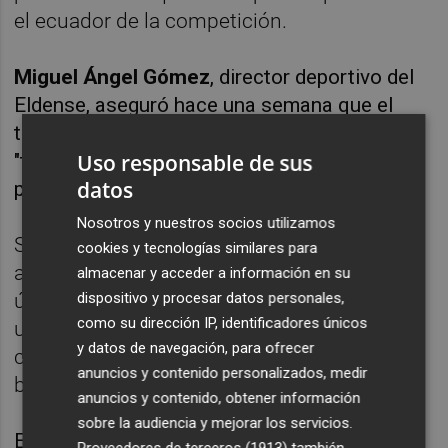
el ecuador de la competición.
Miguel Ángel Gómez
, director deportivo del
Eldense, aseguró hace una semana que el
técnico
Dani Ponz
cuenta con una confianza
"total" por parte del club y que no se
Uso responsable de sus
datos
planteaban su destitución.
Nosotros y nuestros socios utilizamos
Sin embargo, los registros del equipo
cookies y tecnologías similares para
azulgrana son de descenso en los dos
almacenar y acceder a información en su
últimos meses y medio, por lo que si no hay
dispositivo y procesar datos personales,
como su dirección IP, identificadores únicos
una reacción el domingo en Santander el
y datos de navegación, para ofrecer
crédito de Dani Ponz podría agotarse en
anuncios y contenido personalizados, medir
breve.
anuncios y contenido, obtener información
sobre la audiencia y mejorar los servicios.
El propio entrenador valenciano reconoció